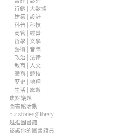
書評│影評
行銷│大數據
建築│設計
科普│科技
商管│經營
哲學│文學
藝術│音樂
政治│法律
教育│人文
體育│競技
歷史│地理
生活│旅遊
焦點議題
圖書館活動
our stories@library
逛逛圖書館
認識你的圖書館員