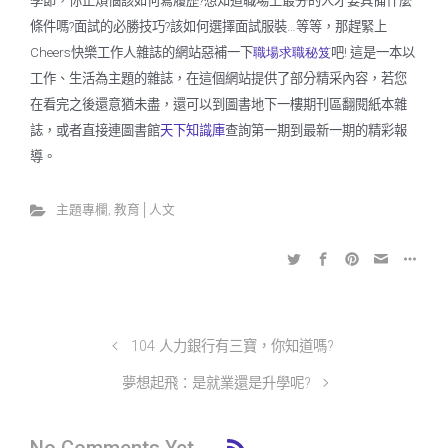
季節，你正煩惱該如何寫履歷
想知道職場上最夯的人才要具備什麼
?
條件嗎
面試的必勝技巧
該如何選擇面試服裝
等等，那趕緊上
?
?
…
快樂工作人雜誌的網站惡補一下
職場求職秘笈
吧
這是一本以
Cheers
!
工作、生活為主題的雜誌，在這個網站提供了部分精采內容，若您
在看完之後還意猶未盡，還可以到圖書地下一樓期刊區翻閱紙本雜
誌，或者直接連圖書館
天下知識庫
查詢第一期到最新一期的精彩報
導。
主題專欄
,
教育│人文
104 人力銀行有三寶，你知道嗎?
夢想起飛：是就業還是升學呢?
No Comments Yet