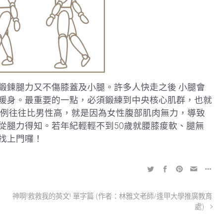
鍛鍊腿力又不傷膝蓋及小腿。許多人快走之後 小腿會
暖身。最重要的一點，必須鍛練到中央核心肌群，也就
比例往往比男性高，就是因為女性腹部肌肉無力，導致
從腿力得知。若年紀輕輕不到50歲就腰膝痠軟、腿無
找上門囉！
神啊!救救我的英文! 單字篇 (作者：林雅文老師/逢甲大學推廣教育
處)