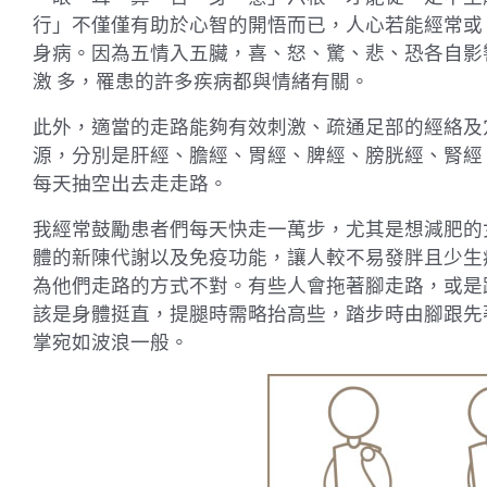
行」不僅僅有助於心智的開悟而已，人心若能經常或
身病。因為五情入五臟，喜、怒、驚、悲、恐各自影
激 多，罹患的許多疾病都與情緒有關。
此外，適當的走路能夠有效刺激、疏通足部的經絡及
源，分別是肝經、膽經、胃經、脾經、膀胱經、腎經
每天抽空出去走走路。
我經常鼓勵患者們每天快走一萬步，尤其是想減肥的
體的新陳代謝以及免疫功能，讓人較不易發胖且少生
為他們走路的方式不對。有些人會拖著腳走路，或是
該是身體挺直，提腿時需略抬高些，踏步時由腳跟先
掌宛如波浪一般。