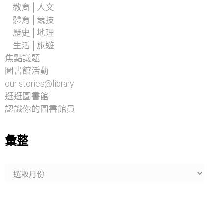
教育│人文
體育│競技
歷史│地理
生活│旅遊
焦點議題
圖書館活動
our stories@library
逛逛圖書館
認識你的圖書館員
彙整
彙
整