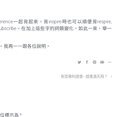
nference一起背起來。背inspire時也可以順便背respire,
escribe, subscribe。在加上這些字的詞類變化。如此一來，舉一
。我再一一跟各位說明。
新型專利證書—證書滿天飛？
欄位標示為
*