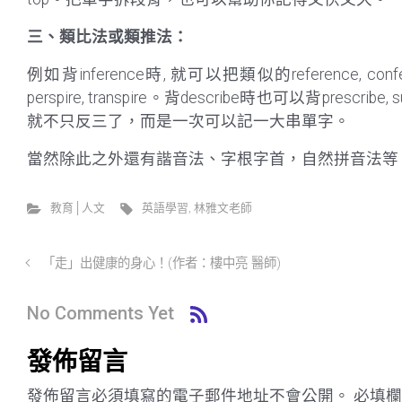
三、類比法或類推法：
例如背inference時, 就可以把類似的reference, co
perspire, transpire。背describe時也可以背pr
就不只反三了，而是一次可以記一大串單字。
當然除此之外還有諧音法、字根字首，自然拼音法等
教育│人文
英語學習
,
林雅文老師
「走」出健康的身心！(作者：樓中亮 醫師)
No Comments Yet
發佈留言
發佈留言必須填寫的電子郵件地址不會公開。
必填