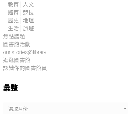
教育│人文
體育│競技
歷史│地理
生活│旅遊
焦點議題
圖書館活動
our stories@library
逛逛圖書館
認識你的圖書館員
彙整
彙
整