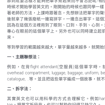
那到底要怎樣才能夠把單字背起來而不會忘記呢?相
時候才開始學習英文的。剛開始的時候也跟同學一樣
著老師的方法，上課時跟著念，先想辦法把單字的聲
後就拿了幾張廢紙一邊寫拼字，一邊念出單字。這個
因為在這個方法裡用到了眼到、口到、手到、心到。
專心在眼前的這個單字上。另外也可以同時建立起
來。
等到學習的範圍越來越大，單字量越來越多，就開始
一、主題聯想法
：
例如，在背flight attendant(空服員)這個單
overhead compartment, luggage, baggage, uniform, bever
catalogue, …等。並且把這些單字編成一個故事，
二、拆字法
：
其實英文也可以用科學的方式去理解它。例如handbook=hand+ b
top。把單字拆段背，也可以幫助你記得又快又久。