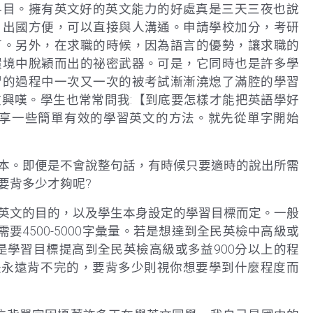
科目。擁有英文好的英文能力的好處真是三天三夜也說
。出國方便，可以直接與人溝通。申請學校加分，考研
可。另外，在求職的時候，因為語言的優勢，讓求職的
環境中脫穎而出的祕密武器。可是，它同時也是許多學
習的過程中一次又一次的被考試漸漸澆熄了滿腔的學習
興嘆。學生也常常問我:【到底要怎樣才能把英語學好
分享一些簡單有效的學習英文的方法。就先從單字開始
本。即便是不會說整句話，有時候只要適時的說出所需
要背多少才夠呢?
英文的目的，以及學生本身設定的學習目標而定。一般
要4500-5000字彙量。若是想達到全民英檢中高級或
然要是學習目標提高到全民英檢高級或多益900分以上的程
單字是永遠背不完的，要背多少則視你想要學到什麼程度而