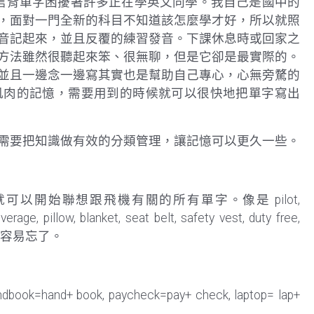
信背單字困擾著許多正在學英文同學。我自己是國中的
，面對一門全新的科目不知道該怎麼學才好，所以就照
音記起來，並且反覆的練習發音。下課休息時或回家之
方法雖然很聽起來笨、很無聊，但是它卻是最實際的。
並且一邊念一邊寫其實也是幫助自己專心，心無旁騖的
肌肉的記憶，需要用到的時候就可以很快地把單字寫出
需要把知識做有效的分類管理，讓記憶可以更久一些。
字時，就可以開始聯想跟飛機有關的所有單字。像是 pilot,
age, pillow, blanket, seat belt, safety vest, duty free,
就不容易忘了。
ook, paycheck=pay+ check, laptop= lap+