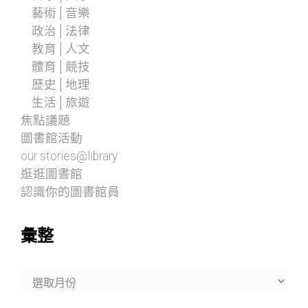
藝術│音樂
政治│法律
教育│人文
體育│競技
歷史│地理
生活│旅遊
焦點議題
圖書館活動
our stories@library
逛逛圖書館
認識你的圖書館員
彙整
彙
整