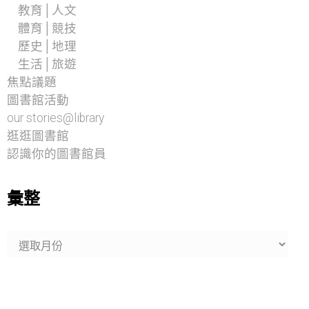
教育│人文
體育│競技
歷史│地理
生活│旅遊
焦點議題
圖書館活動
our stories@library
逛逛圖書館
認識你的圖書館員
彙整
彙
整