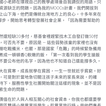
國小老師在環視自己的教學處境後自我調侃的用語。只
源缺乏的問題。因為我的MOOCs計畫，我們開拔到
上山下海，他們是傳統台灣地方上的良心，十多年來在
的腳步，開始思考轉型發展社會企業，「因為需要幫助的
還短缺20多付，慈善會裡趕緊找木工自發訂做50付
可否先不要，原因是 — 這些弱勢孩童的家裡也沒有
贈吃戰備米，也罷，那是國家「危難」的時候緊急備用
煮成一頓頓香Q軟嫩的飯，「第一次看到我的學生搶飯
不要公布他的名字，因為他也不知道自己還能撐多久。
大在貧寒，成長就學在貧困，一生一世就近乎貧窮。好
，可是對於當地急切關注孩子未來的家長來說，的確
持下，服務性學生社團開始關注這樣的現象，並不是因
索生命的問題。
價值在於人與人相互關心的社會資本，你我也都還要學
園區雙語小學畢業班學生，趁畢業旅行時，用他們專長