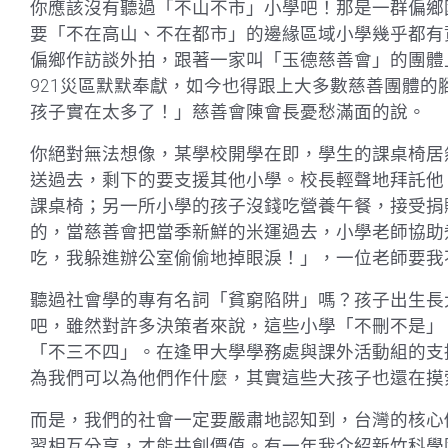
你應該沒有聽過「不山不市」小學吧！那是一群偏鄉
要「不在高山、不在都市」的邊緣區域小學幾乎都有資
偏鄉作訪談外拍，跟著一家叫「玉德慈善會」的團體
921災區默默奉獻，如今也得跟上大多數慈善團體
孩子實在太多了！」慈善會陳會長憂愁滿面的說。
你絕對無法想像，某學校開學在即，學生的課桌椅居然
送過去，剩下的要支援其他小學。校長輕聲地拜託他，
課桌椅；另一所小學的孩子沒錢吃營養午餐，接受捐
的，當慈善會把當季新鮮的米運過去，小學老師協助
吃，我躲進辦公室偷偷地掉眼淚！」，一位老師要我
聽過社會學的專有名詞「貧窮陷阱」嗎？孩子出生長
吧，雖然對許多決策者來說，這些小學「不刪不是」
「不三不四」。在逢甲大學學務處與課外活動組的支
為我們可以為他們作什麼，其實這些大孩子也還在摸
而是，我們的社會一定要嚴肅地認知到，台灣的核心
習相互分享，才能共創價值。有一年我介紹新竹科學