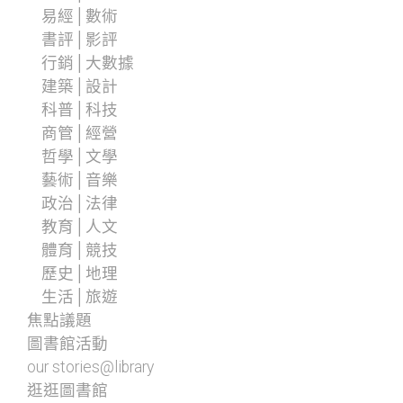
易經│數術
書評│影評
行銷│大數據
建築│設計
科普│科技
商管│經營
哲學│文學
藝術│音樂
政治│法律
教育│人文
體育│競技
歷史│地理
生活│旅遊
焦點議題
圖書館活動
our stories@library
逛逛圖書館