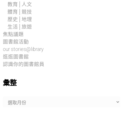
教育│人文
體育│競技
歷史│地理
生活│旅遊
焦點議題
圖書館活動
our stories@library
逛逛圖書館
認識你的圖書館員
彙整
彙
整