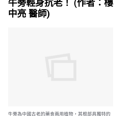
牛蒡輕身抗老！ (作者：樓
中亮 醫師)
牛蒡為中國古老的藥食兩用植物，其根部具獨特的