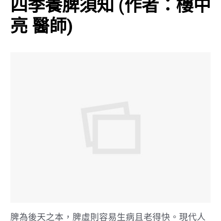
四季養脾須知 (作者：樓中
亮 醫師)
脾為後天之本，脾虛則容易生病且老得快。現代人