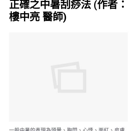
正確之中暑刮痧法 (作者：
樓中亮 醫師)
一般中暑的表現為頭暈、胸悶、心悸、面紅、皮膚