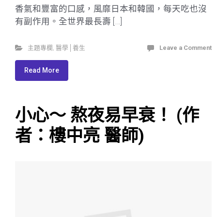
香氣和豐富的口感，風靡日本和韓國，每天吃也沒
有副作用。全世界最長壽 […]
主題專欄
,
醫學│養生
Leave a Comment
Read More
小心～ 熬夜易早衰！ (作
者：樓中亮 醫師)