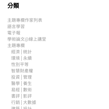
分類
主題專欄作家列表
語言學習
電子報
學術論文@線上講堂
主題專欄
經濟│統計
環境│永續
性別平等
智慧財產權
投資│管理
醫學│養生
易經│數術
書評│影評
行銷│大數據
建築│設計