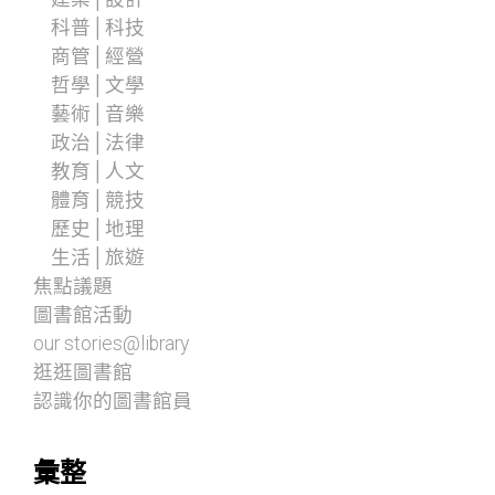
科普│科技
商管│經營
哲學│文學
藝術│音樂
政治│法律
教育│人文
體育│競技
歷史│地理
生活│旅遊
焦點議題
圖書館活動
our stories@library
逛逛圖書館
認識你的圖書館員
彙整