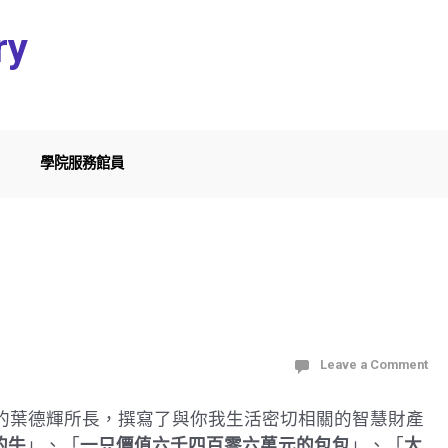
ry
學院服務館員
Leave a Comment
所的葉德輝所長，撰寫了與你我生活密切相關的智慧財產
的牛
」、「
一只價值六千四百零六萬元的包包
」、「
太