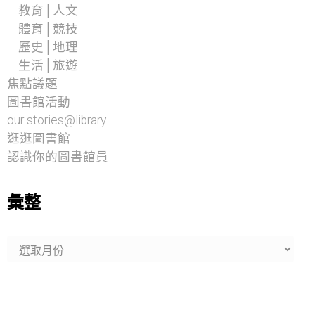
教育│人文
體育│競技
歷史│地理
生活│旅遊
焦點議題
圖書館活動
our stories@library
逛逛圖書館
認識你的圖書館員
彙整
彙
整