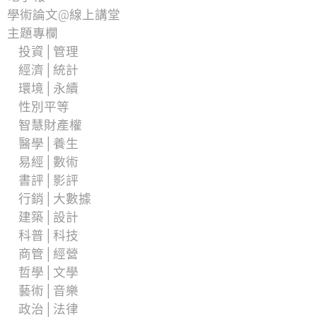
學術論文@線上講堂
主題專欄
投資│管理
經濟│統計
環境│永續
性別平等
智慧財產權
醫學│養生
易經│數術
書評│影評
行銷│大數據
建築│設計
科普│科技
商管│經營
哲學│文學
藝術│音樂
政治│法律