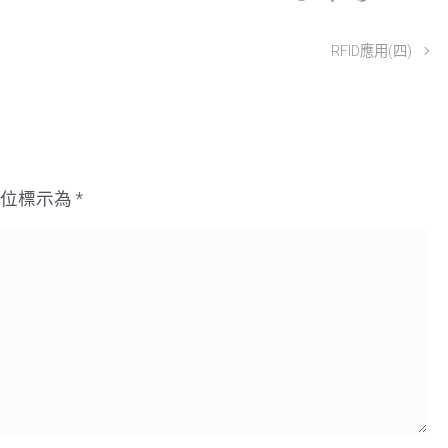
RFID應用(四)
欄位標示為
*