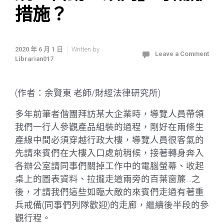
措施？
2020 年 6 月 1 日
Written by
Leave a Comment
Librarian017
(作者：余賢東 老師/財經法律研究所)
多年前筆者偕團拜訪某大企業時，導覽人員帶領
我們一行人參觀產品組裝的過程，剛好在兩條生
產線中間必須穿越行政大樓，導覽人員很客氣的
先請來賓們在大樓入口處前稍候，接著轉身奔入
各辦公室請同事們關掉工作中的電腦螢幕、收起
桌上的圖表資料、拉攏走道兩旁的百葉窗簾…之
後，才請我們這些如臨大敵的來賓們走過有著重
兵戒備(同事們列隊歡迎)的走廊，繼續後半段的參
觀行程。