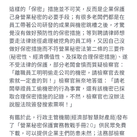
這樣的「保密」措施並不可笑，反而是企業保護
己身營業秘密的必要手段；有很多老闆們都是在
員工帶著公司研發的成果與機密跳槽之後，才驚
覺沒有做好預防性的保密措施；等到聘請律師想
要走法律途徑處理被挖角的員工時，又因自己沒
做好保密措施而不符營業秘密法第二條的三要件
(秘密性、經濟價值性、及採取合理保密措施)、遂
不受法律的保護，部分老闆會憤而質疑檢察官：
「離職員工明明偷走公司的機密，請檢察官去搜
索就一定查的到！」檢察官無奈地答道：「請老
闆舉證員工偷機密的行為事實，還有該機密已採
取合理保密措施的記錄，不然，檢察官也沒辦法
說服法院簽發搜索票啊！」
有鑑於此，行政主管機關(經濟部智慧財產局)發布
了「營業秘密保護實務教戰手冊2.0」供民眾免費
下載，可以提供企業主們防患未然；法務部檢察