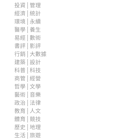
投資│管理
經濟│統計
環境│永續
醫學│養生
易經│數術
書評│影評
行銷│大數據
建築│設計
科普│科技
商管│經營
哲學│文學
藝術│音樂
政治│法律
教育│人文
體育│競技
歷史│地理
生活│旅遊