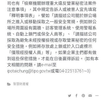
司也有「檢察機關辦理重大違反營業秘密法案件
注意事項」，其中規定告訴人或被害人宜先填寫
「釋明事項表」，譬如「請描述公司關於辦公場
所之進入或移動採取之一般安全常規，例如辦公
場所周圍設有圍牆、訪客管理系統、使用警報系
統、自動上鎖門或保全人員等」、「請描述公司
採取為避免未經授權檢視或存取營業秘密的任何
安全措施，例如將存放處上鎖或於入口處標示
『僅限經授權人員』等」，如果企業主們都有做
到這些保密措施，才能在日後贏得訴訟。 (如有本
文相關的問題，請e-mail至
ipotaichung@tipo.gov.tw或電04-22513761~3)
智慧財產權