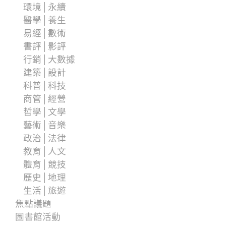
環境│永續
醫學│養生
易經│數術
書評│影評
行銷│大數據
建築│設計
科普│科技
商管│經營
哲學│文學
藝術│音樂
政治│法律
教育│人文
體育│競技
歷史│地理
生活│旅遊
焦點議題
圖書館活動