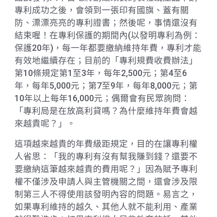
專利成功之後，會領到一張印有國旗、蓋有關
防、漂漂亮亮的專利證書；然後呢，事情還沒有
結束喔！在專利保護的期間內(以發明專利為例：
保護20年)，每一年都要繳納維持年費，專利才能
有效地繼續存在；目前的「專利規費收費辦法」
第10條規定第1至3年，每年2,500元；第4至6
年，每年5,000元；第7至9年，每年8,000元；第
10年以上每年16,000元；偶爾會有民眾詢問：
「專利局是在放高利貸嗎？為什麼維持年費會越
來越貴呢？」。
這項越來越貴的年費級距規定，目的在讓專利權
人省思：「我的專利有沒有幫我賺到錢？還要不
要繳納這筆越來越貴的費用呢？」因為賦予專利
權不僅涉及申請人與主管機關之間，還會涉及限
制第三人不得使用該發明內容的問題。易言之，
如果專利維持的越久、其他人就不能利用、產業