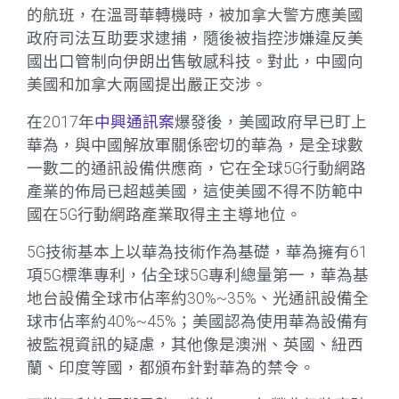
的航班，在溫哥華轉機時，被加拿大警方應美國
政府司法互助要求逮捕，隨後被指控涉嫌違反美
國出口管制向伊朗出售敏感科技。對此，中國向
美國和加拿大兩國提出嚴正交涉。
在2017年
中興通訊案
爆發後，美國政府早已盯上
華為，與中國解放軍關係密切的華為，是全球數
一數二的通訊設備供應商，它在全球5G行動網路
產業的佈局已超越美國，這使美國不得不防範中
國在5G行動網路產業取得主主導地位。
5G技術基本上以華為技術作為基礎，華為擁有61
項5G標準專利，佔全球5G專利總量第一，華為基
地台設備全球市佔率約30%~35%、光通訊設備全
球市佔率約40%~45%；美國認為使用華為設備有
被監視資訊的疑慮，其他像是澳洲、英國、紐西
蘭、印度等國，都頒布針對華為的禁令。