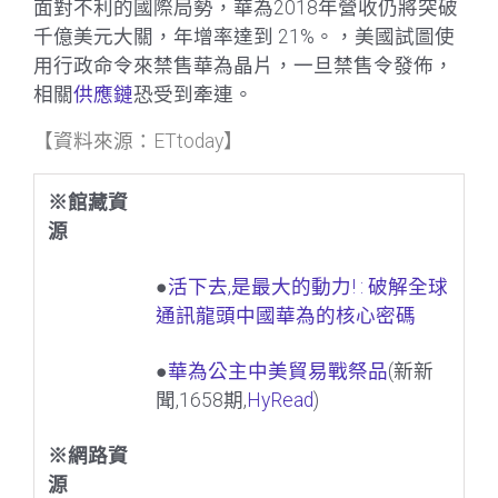
面對不利的國際局勢，華為2018年營收仍將突破
千億美元大關，年增率達到 21%。，美國試圖使
用行政命令來禁售華為晶片，一旦禁售令發佈，
相關
供應鏈
恐受到牽連。
【資料來源：ETtoday】
※館藏資
源
●
活下去,是最大的動力! : 破解全球
通訊龍頭中國華為的核心密碼
●
華為公主中美貿易戰祭品
(新新
聞,1658期,
HyRead
)
※網路資
源