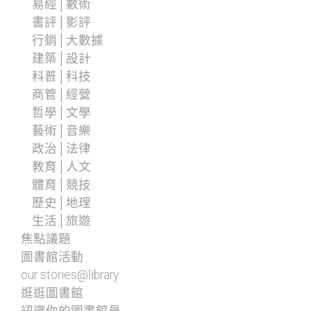
易經│數術
書評│影評
行銷│大數據
建築│設計
科普│科技
商管│經營
哲學│文學
藝術│音樂
政治│法律
教育│人文
體育│競技
歷史│地理
生活│旅遊
焦點議題
圖書館活動
our stories@library
逛逛圖書館