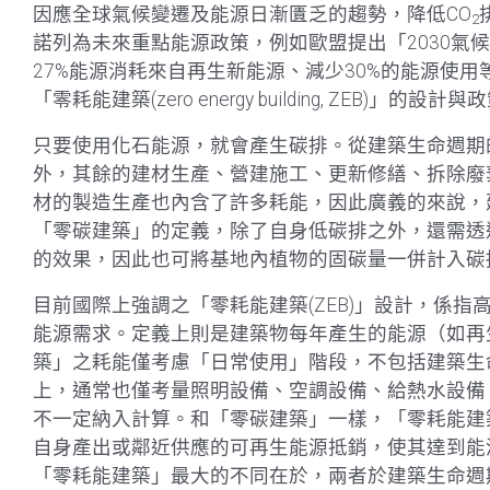
因應全球氣候變遷及能源日漸匱乏的趨勢，降低CO
2
諾列為未來重點能源政策，例如歐盟提出「2030氣候
27%能源消耗來自再生新能源、減少30%的能源使用等目標。「零碳
「零耗能建築(zero energy building, ZEB)」
只要使用化石能源，就會產生碳排。從建築生命週期
外，其餘的建材生產、營建施工、更新修繕、拆除廢
材的製造生產也內含了許多耗能，因此廣義的來說，
「零碳建築」的定義，除了自身低碳排之外，還需透
的效果，因此也可將基地內植物的固碳量一併計入碳
目前國際上強調之「零耗能建築(ZEB)」設計，係
能源需求。定義上則是建築物每年產生的能源（如再
築」之耗能僅考慮「日常使用」階段，不包括建築生
上，通常也僅考量照明設備、空調設備、給熱水設備
不一定納入計算。和「零碳建築」一樣，「零耗能建
自身產出或鄰近供應的可再生能源抵銷，使其達到能
「零耗能建築」最大的不同在於，兩者於建築生命週期