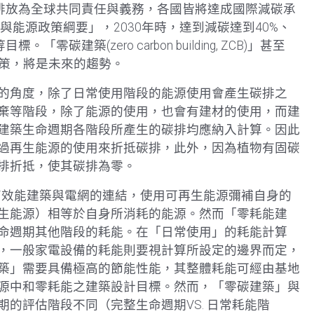
排放為全球共同責任與義務，各國皆將達成國際減碳承
與能源政策綱要」，2030年時，達到減碳達到40%、
建築(zero carbon building, ZCB)」甚至
的設計與政策，將是未來的趨勢。
的角度，除了日常使用階段的能源使用會產生碳排之
棄等階段，除了能源的使用，也會有建材的使用，而建
建築生命週期各階段所產生的碳排均應納入計算。因此
過再生能源的使用來折抵碳排，此外，因為植物有固碳
排折抵，使其碳排為零。
指高效能建築與電網的連結，使用可再生能源彌補自身的
生能源）相等於自身所消耗的能源。然而「零耗能建
命週期其他階段的耗能。在「日常使用」的耗能計算
，一般家電設備的耗能則要視計算所設定的邊界而定，
築」需要具備極高的節能性能，其整體耗能可經由基地
源中和零耗能之建築設計目標。然而，「零碳建築」與
的評估階段不同（完整生命週期VS. 日常耗能階