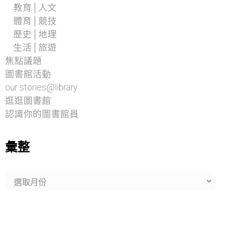
教育│人文
體育│競技
歷史│地理
生活│旅遊
焦點議題
圖書館活動
our stories@library
逛逛圖書館
認識你的圖書館員
彙整
彙
整