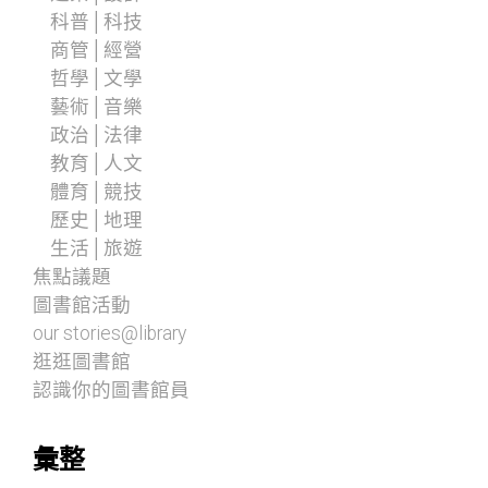
科普│科技
商管│經營
哲學│文學
藝術│音樂
政治│法律
教育│人文
體育│競技
歷史│地理
生活│旅遊
焦點議題
圖書館活動
our stories@library
逛逛圖書館
認識你的圖書館員
彙整