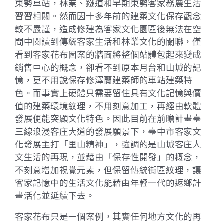
東勢車站，林業、鐵道和早期東勢客家務農生活
習習相關。然而因十多年前的建築文化保存觀念
較不嚴謹，造成修建為客家文化園區後無法在空
間中閱讀到傳統客家生活和林業文化的關聯，僅
看到客家花布圖案的牆面將整個站體包起來變成
銷售中心的概念，卻看不到原本月台和山城的記
憶，更不用說保存修澤蘭建築師的車站建築特
色。而事實上硬體只需要留住具有文化記憶與價
值的建築環境紋理，不用刻意加工，再經由軟體
發展便能突顯文化特色。因此目前在前瞻計畫臺
三線浪漫客庄大道的發展願景下，臺中市客家文
化發展主打「里山精神」，強調的是山城客庄人
文生活的再現，並藉由「保存性開發」的概念，
不刻意增加視覺元素，但保留傳統街區紋理，讓
客家記憶中的生活文化能藉由年輕一代的返鄉計
畫活化並延續下去。
客家花布只是一個案例，其實任何地方文化的再