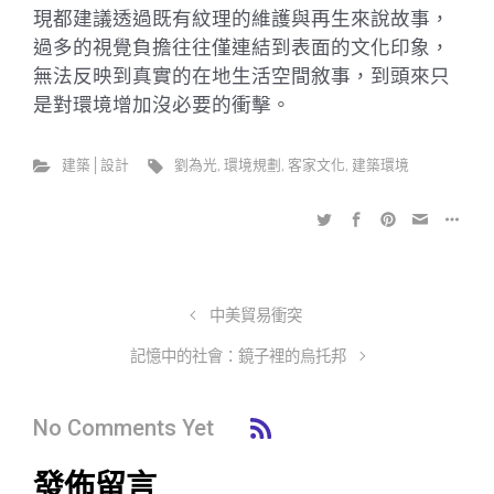
現都建議透過既有紋理的維護與再生來說故事，
過多的視覺負擔往往僅連結到表面的文化印象，
無法反映到真實的在地生活空間敘事，到頭來只
是對環境增加沒必要的衝擊。
建築│設計
劉為光
,
環境規劃
,
客家文化
,
建築環境
中美貿易衝突
記憶中的社會：鏡子裡的烏托邦
No Comments Yet
發佈留言