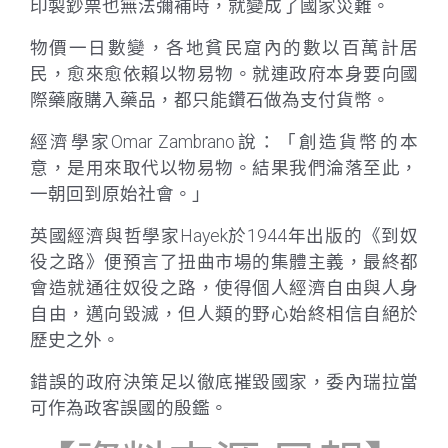
印製鈔票也無法彌補時，就變成了國家災難。
物價一日數變，各地貧民窟內的數以百萬計居
民，愈來愈依賴以物易物。就連政府本身要向國
際藥廠購入藥品，都只能鑽石做為支付貨幣。
經濟學家Omar Zambrano說：「創造貨幣的本
意，是用來取代以物易物。結果我們淪落至此，
一朝回到原始社會。」
英國經濟與哲學家Hayek於1944年出版的《到奴
役之路》便預言了扭曲市場的集體主義，最終都
會造就通往奴役之路，使得個人經濟自由與人身
自由，邁向毀滅，但人類的野心始終相信自絕於
歷史之外。
錯誤的政府決策足以徹底摧毀國家，委內瑞拉當
可作為政客誤國的殷鑑。