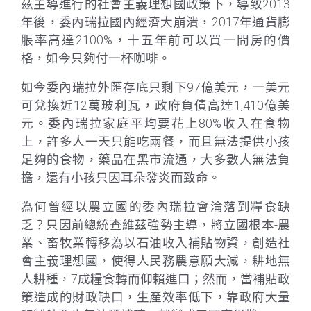
茲主導進行的社會主義理想國政策下，導致2013
年後，委內瑞拉國內經濟大崩潰，2017年通貨膨
脹率高達2100%，十五年前可以買一間房的價
格，如今只夠付一杯咖啡。
如今委內瑞拉外匯存底只剩下97億美元，一美元
可兌換近12萬玻利瓦，政府負債高達1,410億美
元。委內瑞拉家庭平均要花上80%收入在食物
上，許多人一天只能吃兩餐，而且無法提供小孩
足夠的食物，藥品在黑市流通，大多數人無法負
擔，還有小孩只因耳朵發炎而致命。
為何曾經以農立國的委內瑞拉會淪落到糧食缺
乏？只因前總統查維茲強勢主導，將立國根本-農
業、畜牧業轉移為以石油收入補貼物資，創造社
會主義理想國，使得人民務農意願大減，耕地無
人耕種，7成糧食轉而仰賴進口；然而，當補貼政
策造成的財政缺口，生產效率低下，靠政府大量