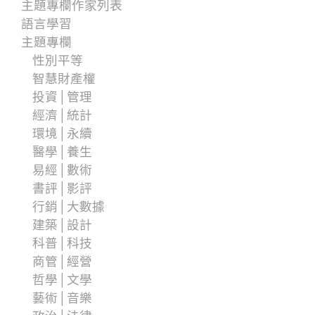
主題專欄作家列表
語言學習
主題專欄
性別平等
智慧財產權
投資│管理
經濟│統計
環境│永續
醫學│養生
易經│數術
書評│影評
行銷│大數據
建築│設計
科普│科技
商管│經營
哲學│文學
藝術│音樂