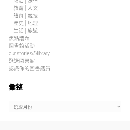
政治│法律
教育│人文
體育│競技
歷史│地理
生活│旅遊
焦點議題
圖書館活動
our stories@library
逛逛圖書館
認識你的圖書館員
彙整
彙
整