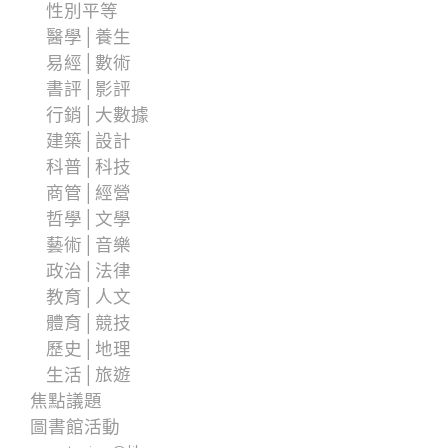
性別平等
醫學│養生
易經│數術
書評│影評
行銷│大數據
建築│設計
科普│科技
商管│經營
哲學│文學
藝術│音樂
政治│法律
教育│人文
體育│競技
歷史│地理
生活│旅遊
焦點議題
圖書館活動