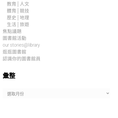
教育│人文
體育│競技
歷史│地理
生活│旅遊
焦點議題
圖書館活動
our stories@library
逛逛圖書館
認識你的圖書館員
彙整
彙
整