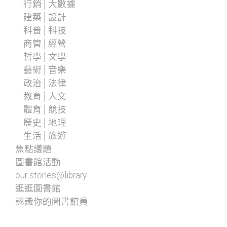
行銷│大數據
建築│設計
科普│科技
商管│經營
哲學│文學
藝術│音樂
政治│法律
教育│人文
體育│競技
歷史│地理
生活│旅遊
焦點議題
圖書館活動
our stories@library
逛逛圖書館
認識你的圖書館員