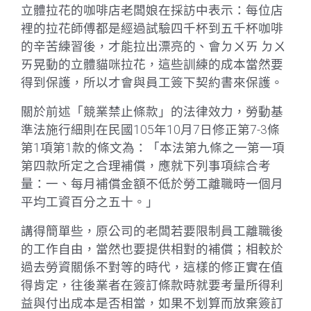
立體拉花的咖啡店老闆娘在採訪中表示：每位店
裡的拉花師傅都是經過試驗四千杯到五千杯咖啡
的辛苦練習後，才能拉出漂亮的、會ㄉㄨㄞ ㄉㄨ
ㄞ晃動的立體貓咪拉花，這些訓練的成本當然要
得到保護，所以才會與員工簽下契約書來保護。
關於前述「競業禁止條款」的法律效力，勞動基
準法施行細則在民國105年10月7日修正第7-3條
第1項第1款的條文為：「本法第九條之一第一項
第四款所定之合理補償，應就下列事項綜合考
量：一、每月補償金額不低於勞工離職時一個月
平均工資百分之五十。」
講得簡單些，原公司的老闆若要限制員工離職後
的工作自由，當然也要提供相對的補償；相較於
過去勞資關係不對等的時代，這樣的修正實在值
得肯定，往後業者在簽訂條款時就要考量所得利
益與付出成本是否相當，如果不划算而放棄簽訂