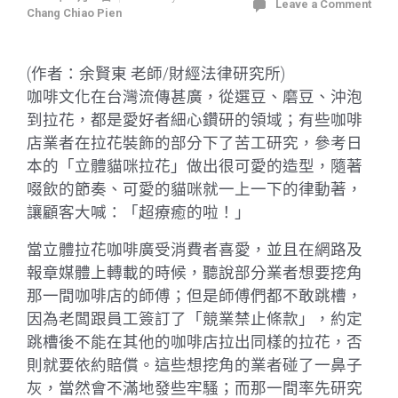
Leave a Comment
Chang Chiao Pien
(作者：余賢東 老師/財經法律研究所)
咖啡文化在台灣流傳甚廣，從選豆、磨豆、沖泡
到拉花，都是愛好者細心鑽研的領域；有些咖啡
店業者在拉花裝飾的部分下了苦工研究，參考日
本的「立體貓咪拉花」做出很可愛的造型，隨著
啜飲的節奏、可愛的貓咪就一上一下的律動著，
讓顧客大喊：「超療癒的啦！」
當立體拉花咖啡廣受消費者喜愛，並且在網路及
報章媒體上轉載的時候，聽說部分業者想要挖角
那一間咖啡店的師傅；但是師傅們都不敢跳槽，
因為老闆跟員工簽訂了「競業禁止條款」，約定
跳槽後不能在其他的咖啡店拉出同樣的拉花，否
則就要依約賠償。這些想挖角的業者碰了一鼻子
灰，當然會不滿地發些牢騷；而那一間率先研究