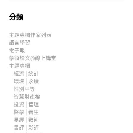
分類
主題專欄作家列表
語言學習
電子報
學術論文@線上講堂
主題專欄
經濟│統計
環境│永續
性別平等
智慧財產權
投資│管理
醫學│養生
易經│數術
書評│影評