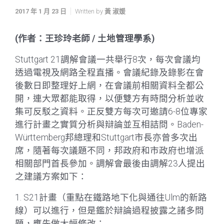
2017 年 1 月 23 日
Written by
黃 淑媛
(作者：王珍玲老師 / 土地管理學系)
Stuttgart 21調解會議一共舉行8次，每次會議均
透過電視及網路全程直播。會議紀錄及錄影在會
後數日即整理好上網，在會議前相關資料全都公
開，連大眾都能取得，以便雙方有時間分析並收
集可反駁之資料。正反雙方每次可邀請6-8位專家
進行計畫之實質分析與辯論並互相詰問。Baden-
Württemberg邦總理和Stuttgart市長亦曾多次出
席，隨著每次議題不同，邦政府和市政府也增派
相關部門首長參加。調解會最後由調解23人提出
之建議方案如下：
1. S21計畫（重點在鐵路地下化與通往Ulm的新路
線）可以進行，但是鑑於辯論過程披露之諸多問
題，應先做大幅修改；