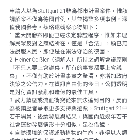
申請人以為Stuttgart 21雖為都市計畫案件，惟該
調解案不僅為德國首例，其並揭櫫多項事例，深
值我國參考。茲略述觀察心得如下：
1. 重大開發案即便已經法定聽證程序，惟如未理
解民眾反對之癥結所在，僅是「合法」，顯已無
法說服人民，即便是在崇法守治的德國。
2. Heiner Geißler（調解人）所持之調解會議原則
「不只人要上會議桌，所有的事實都要上會議
桌」，不僅有助於計畫事實之釐清，亦增加政府
決策之公信力。在資訊自由化的今日，公開透明
是對付資訊紊亂和造假的最佳工具。
3. 武力鎮壓或流血衝突從來無法達到目的，反而
為被鎮壓者爭取更多支持與選票，Stuttgart 21中
若干場景、後續發展與結果，與國內近幾年若干
社會運動發展情形十分相似，足為借鏡。
4. 自然環境的保護或動植物的生命，非得以人類