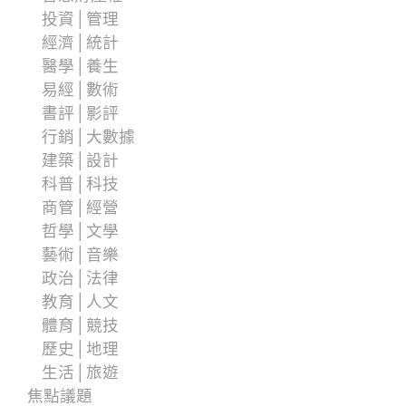
投資│管理
經濟│統計
醫學│養生
易經│數術
書評│影評
行銷│大數據
建築│設計
科普│科技
商管│經營
哲學│文學
藝術│音樂
政治│法律
教育│人文
體育│競技
歷史│地理
生活│旅遊
焦點議題