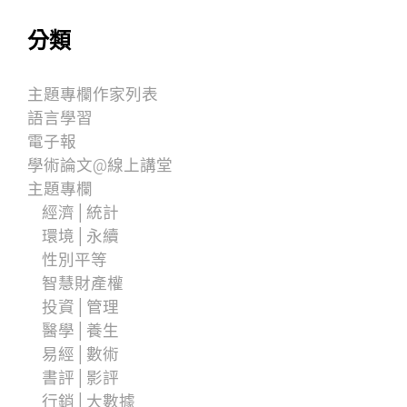
分類
主題專欄作家列表
語言學習
電子報
學術論文@線上講堂
主題專欄
經濟│統計
環境│永續
性別平等
智慧財產權
投資│管理
醫學│養生
易經│數術
書評│影評
行銷│大數據