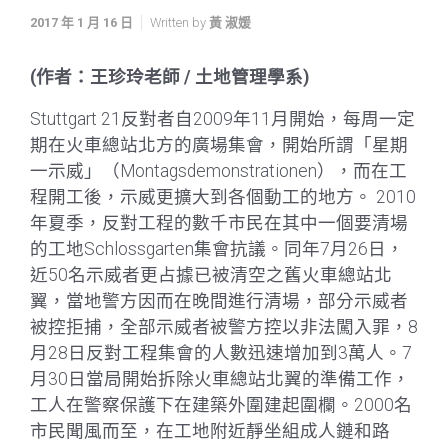
2017 年 1 月 16 日
Written by
黃 淑媛
(作者：王珍玲老師 / 土地管理學系)
Stuttgart 21反對者自2009年11月開始，每周一定
期在火車總站北方的廣場集會，開始所謂「星期
一示威」（Montagsdemonstrationen），而在工
程開工後，示威更擴大到各個動工的地方。 2010
年夏季，反對工程的數千市民在其中一個要清場
的工地Schlossgarten集會抗議。同年7月26日，
近50名示威者更占據已被清空之舊火車總站北
翼，當地警方因而在晚間進行清場，部分示威者
被控拒捕，全部示威者被警方控以非法闖入罪，8
月28日反對工程集會的人數迅速增加到3萬人。7
月30日當局開始拆除火車總站北翼的準備工作，
工人在警察保護下在建築外圍建起圍欄。2000名
市民聞風而至，在工地附近靜坐組成人鏈和路