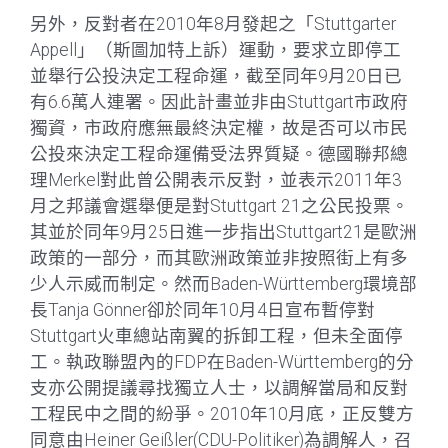
另外，反對者在2010年8月發起之「Stuttgarter
Appell」（斯圖加特上訴）運動，要求立即停工
並舉行公投決定工程命運，截至同年9月20日已
有6.6萬人連署。因此計畫並非由Stuttgart市政府
獨資，市政府應無最終決定權，故是否可以市民
公投來決定工程命運備受法界質疑。德國聯邦總
理Merkel對此曾公開表示反對，並表示2011年3
月之邦議會選舉便是對Stuttgart 21之公民投票。
其並於同年9月25日進一步指出Stuttgart21是歐洲
政策的一部分，而其歐洲政策並非按照街上有多
少人示威而制定。然而Baden-Württemberg環境部
長Tanja Gönner卻於同年10月4日宣布暫停對
Stuttgart火車總站南翼的拆卸工程，但未全面停
工。執政聯盟內的FDP在Baden-Württemberg的分
支亦公開提議尋找獨立人士，以調解當局和反對
工程民中之間的紛爭。2010年10月底，正反雙方
同意由Heiner Geißler(CDU-Politiker)為調解人，召