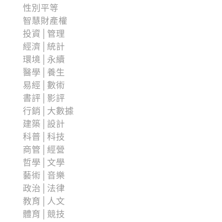
性別平等
智慧財產權
投資│管理
經濟│統計
環境│永續
醫學│養生
易經│數術
書評│影評
行銷│大數據
建築│設計
科普│科技
商管│經營
哲學│文學
藝術│音樂
政治│法律
教育│人文
體育│競技