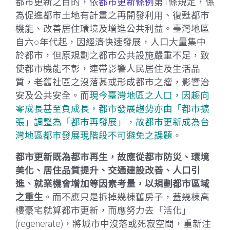
都市更新之目的，依
都市更新條例
第1條規定，係
為促進都市土地有計畫之再開發利用、復甦都市
機能、改善居住環境及增進公共利益。臺灣地區
自六○年代起，因經濟快速發展，人口大量集中
於都市，但原規劃之都市公共設施嚴重不足，致
使都市機能不彰，連帶影響人民居住及生活品
質，老舊社區之沒落甚或形成都市之瘤，影響治
安及公共安全。而
現今臺灣地區之人口，因趨向
零成長甚至負成長，都市發展趨勢亦由「都市擴
張」調整為「都市再發展」，故都市更新成為台
灣地區都市發展現階段不可避免之課題
。
都市更新既為都市再生，故應從都市防災、環境
美化、居住品質提升、交通建設改善、人口引
進、就業機會增加等因素考量，以規劃都市區域
之重生
。而不應只是拆掉幾棟舊房子，蓋幾棟高
樓豪宅就算都市更新，而應努力去「活化」
(regenerate)，將城市中沒落或死寂空間，重新注