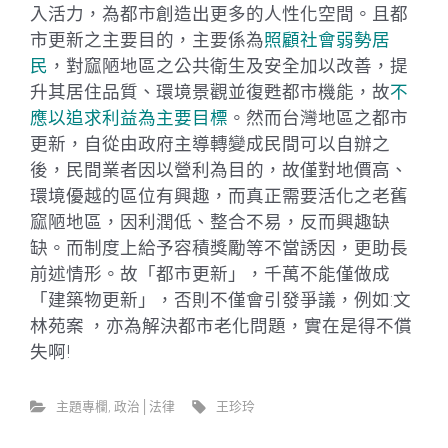
入活力，為都市創造出更多的人性化空間。且都
市更新之主要目的，主要係為
照顧社會弱勢居
民
，對窳陋地區之公共衛生及安全加以改善，提
升其居住品質、環境景觀並復甦都市機能，故
不
應以追求利益為主要目標
。然而台灣地區之都市
更新，自從由政府主導轉變成民間可以自辦之
後，民間業者因以營利為目的，故僅對地價高、
環境優越的區位有興趣，而真正需要活化之老舊
窳陋地區，因利潤低、整合不易，反而興趣缺
缺。而制度上給予容積獎勵等不當誘因，更助長
前述情形。故「都市更新」，千萬不能僅做成
「建築物更新」，否則不僅會引發爭議，例如:文
林苑案 ，亦為解決都市老化問題，實在是得不償
失啊!
主題專欄
,
政治│法律
王珍玲