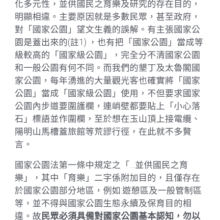
化多元性，並供國民之育樂及研究的存在目的，
明顯相違。主要原因就是多數民眾，甚至政府，
對「國家公園」望文生義的誤解。有主張國家公
園是蓋出來的(註1) ，也有把「國家公園」當成等
級較高的「國家級公園」，完全分不清國家公園
和一般公園有何不同。而我們的墾丁及太魯閣國
家公園，每年湧進的大量觀光客也確實將「國家
公園」當成「國家級公園」使用，不但要求國家
公園內步道要圍護欄，連峭壁都要貼上「小心落
石」標語並作圍欄，至於想在玉山頂上接電纜、
陽明山馬槽蓋旅館等荒謬行徑，在此就不多贅
言。
國家公園法第一條中規定之「…並供國民之育
樂」，其中「育樂」二字係附加目的，且僅存在
於國家公園部分地區，例如:遊憩區及一般管制區
等，並不得與國家公園生態永續及保育目的相
違。故
民眾必須具備對國家公園基本認知，勿以