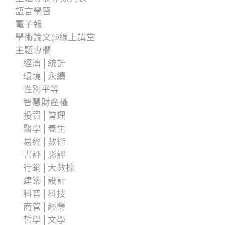
語言學習
電子報
學術論文@線上講堂
主題專欄
經濟│統計
環境│永續
性別平等
智慧財產權
投資│管理
醫學│養生
易經│數術
書評│影評
行銷│大數據
建築│設計
科普│科技
商管│經營
哲學│文學