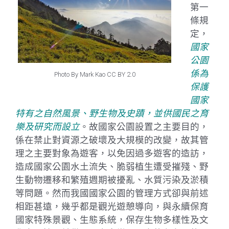
第一
條規
定，
國家
公園
係為
Photo By Mark Kao CC BY 2.0
保護
國家
特有之自然風景、野生物及史蹟，並供國民之育
樂及研究而設立
。故國家公園設置之主要目的，
係在禁止對資源之破壞及大規模的改變，故其管
理之主要對象為遊客，以免因過多遊客的造訪，
造成國家公園水土流失、脆弱植生遭受摧殘、野
生動物遷移和繁殖週期被擾亂、水質污染及淤積
等問題。然而我國國家公園的管理方式卻與前述
相距甚遠，幾乎都是觀光遊憩導向，與永續保育
國家特殊景觀、生態系統，保存生物多樣性及文