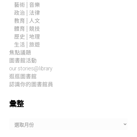
藝術│音樂
政治│法律
教育│人文
體育│競技
歷史│地理
生活│旅遊
焦點議題
圖書館活動
our stories@library
逛逛圖書館
認識你的圖書館員
彙整
彙
整