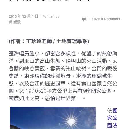
2015 年 12 月 1 日
Written by
Leave a Comment
黃 淑媛
(作者：王珍玲老師 / 土地管理學系)
臺灣幅員雖小，卻富含多樣性，從墾丁的熱帶海
洋，到玉山的高山生態、陽明山的火山活動、太
魯閣的峽谷景觀、雪霸的崇山峻嶺、金門的戰役
史蹟、東沙環礁的珍稀地景、澎湖的珊瑚礁生
態，以及台江的歷史風華，還有壽山國家自然公
園，36,197.0520平方公里上共有9座國家公園，
密度如此之高，恐怕是世界第一。
依
國
家公
園法