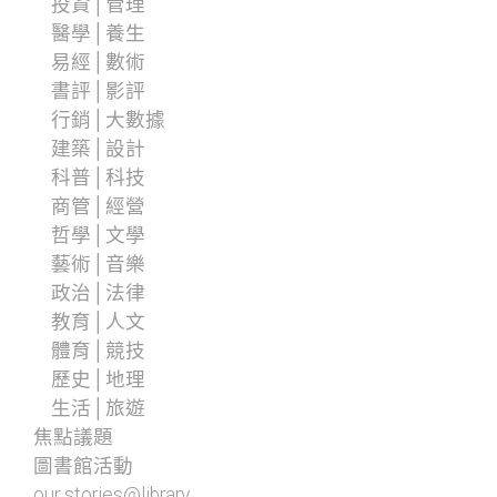
投資│管理
醫學│養生
易經│數術
書評│影評
行銷│大數據
建築│設計
科普│科技
商管│經營
哲學│文學
藝術│音樂
政治│法律
教育│人文
體育│競技
歷史│地理
生活│旅遊
焦點議題
圖書館活動
our stories@library