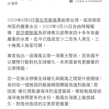
Leave a Comment
沈 珮琴
2009年8月8日
莫拉克颱風
重創南台灣，造成南部
地區的嚴重水災。2009年9月30日自由時報報
導：
凱莎娜颱風
為菲律賓北部帶來四十多年來最
嚴重的水患，迄今已造成至少二百多人喪生，三
十幾萬人無家可歸。
專家指出，這場風災是一項重大警訊，若各國不
以實際行動對抗全球暖化，未來還會有更嚴重的
災害降臨。
您一定無法想像全球暖化與颱風之間是什麼關係?
為何從一個微弱的颱風瞬間轉變為強烈颱風? 原
因是- 暖化現象讓海洋的溫度變高，導致颱風經過
海洋後挾帶更多的水份，颱風在海面上盤旋越
久，對陸地造成的災害即更嚴重!