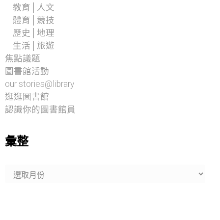
教育│人文
體育│競技
歷史│地理
生活│旅遊
焦點議題
圖書館活動
our stories@library
逛逛圖書館
認識你的圖書館員
彙整
彙
整