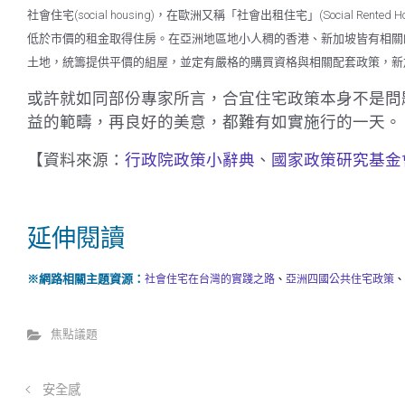
社會住宅(social housing)，在歐洲又稱「社會出租住宅」(Social R
低於市價的租金取得住房。在亞洲地區地小人稠的香港、新加坡皆有相關
土地，統籌提供平價的組屋，並定有嚴格的購買資格與相關配套政策，新
或許就如同部份專家所言，合宜住宅政策本身不是問
益的範疇，再良好的美意，都難有如實施行的一天。
【資料來源：
行政院政策小辭典
、
國家政策研究基金
延伸閱讀
※網路相關主題資源：
社會住宅在台灣的實踐之路
、
亞洲四國公共住宅政策
、
焦點議題
安全感