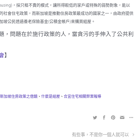
ented Housing)，採只租不賣的模式，讓所得較低的家戶或特殊的弱勢對象，能以
的社會住宅政策，而新加坡是推動住房政策最成功的國家之一，由政府提供
加坡公民透過養老保險基金(公積金帳戶)來購買組屋。
題，問題在於施行政策的人，當貪污的手伸入了公共利
會
】
新加坡住房政策之借鏡
、
什麼是組屋
、
合宜住宅相關弊案報導
有些事，不是你一個人就可以