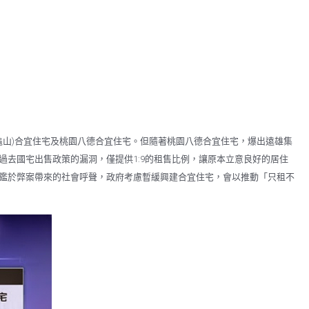
龜山)合宜住宅及桃園八德合宜住宅。但隨著桃園八德合宜住宅，爆出遠雄集
去國宅出售政策的漏洞，僅提供1:9的租售比例，讓原本立意良好的居住
鑑於弊案帶來的社會呼聲，政府考慮暫緩興建合宜住宅，會以推動「只租不