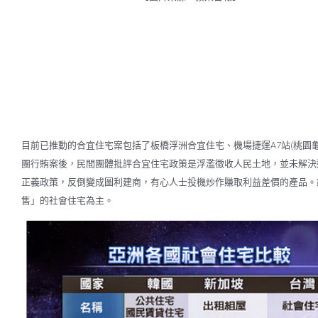
目前已推動的合宜住宅案包括了板橋浮洲合宜住宅、機場捷運A7站(桃園
團行賄案後，民間團體批評合宜住宅政策是浮濫徵收人民土地，並未解決過
正義政策，反倒變成圖利建商，有心人士投機炒作賺取利益差價的產品。
售」的社會住宅為主。