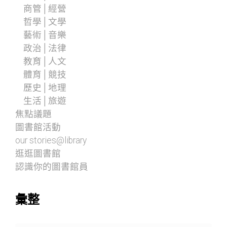
商管│經營
哲學│文學
藝術│音樂
政治│法律
教育│人文
體育│競技
歷史│地理
生活│旅遊
焦點議題
圖書館活動
our stories@library
逛逛圖書館
認識你的圖書館員
彙整