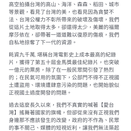
高空拍攝台灣的高山、海洋、森森、稻田、城市
等景觀，看見了台灣的美，也看見因為貪婪不
法、台灣公權力不彰所帶來的破壞及傷壞，我們
從這片土地取得太多，卻還得太少，美麗的福爾
摩莎依在，卻帶著一道道難以復原的傷痕，我們
自私地掠奪了下一代的資源。
耗資九千萬, 堪稱台灣電影史上成本最高的紀錄
片，獲得了第五十屆金馬獎最佳紀錄片，也突破
一億元的票房，除了在一般民眾間引發了熱烈
的；在民氣可用的氛圍下，公部門不得不正視國
土遭盜用、環境遭肆意污染的問題，也開始貌似
正視國土過度開發的問題。
過去這麼長久以來，我們不真實的喊著【愛台
灣】搖舞著國家的旗幟，但卻從來沒有正視我們
身邊那不應該發生的改變，政府的不作為、民眾
的事不關己、媒體的短視近利，讓我們無法築起