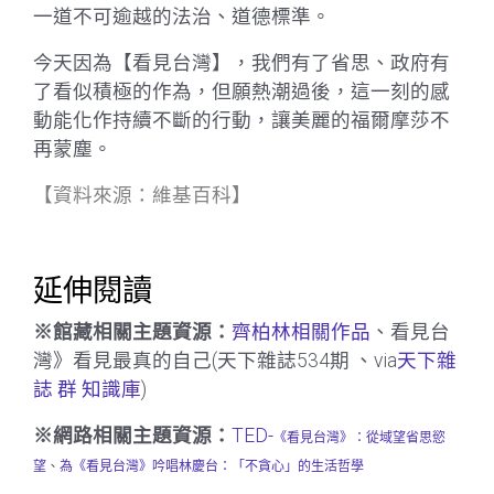
一道不可逾越的法治、道德標準。
今天因為【看見台灣】，我們有了省思、政府有
了看似積極的作為，但願熱潮過後，這一刻的感
動能化作持續不斷的行動，讓美麗的福爾摩莎不
再蒙塵。
【資料來源：
維基百科
】
延伸閱讀
※館藏相關主題資源：
齊柏林相關作品
、看見台
灣》看見最真的自己(天下雜誌534期 、via
天下雜
誌 群 知識
庫
)
※網路相關主題資源：
TED-
《看見台灣》：從域望省思慾
望
、
為《看見台灣》吟唱林慶
台：「不貪心」的生活哲學