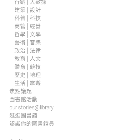
行銷│大數據
建築│設計
科普│科技
商管│經營
哲學│文學
藝術│音樂
政治│法律
教育│人文
體育│競技
歷史│地理
生活│旅遊
焦點議題
圖書館活動
our stories@library
逛逛圖書館
認識你的圖書館員