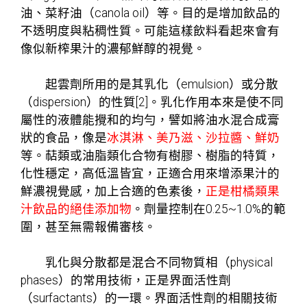
油、菜籽油（canola oil）等。目的是增加飲品的
不透明度與粘稠性質。可能這樣飲料看起來會有
像似新榨果汁的濃郁鮮醇的視覺。
起雲劑所用的是其乳化（emulsion）或分散
（dispersion）的性質[2]。乳化作用本來是使不同
屬性的液體能攪和的均勻，譬如將油水混合成膏
狀的食品，像是
冰淇淋、美乃滋、沙拉醬、鮮奶
等。萜類或油脂類化合物有樹膠、樹脂的特質，
化性穩定，高低溫皆宜，正適合用來增添果汁的
鮮濃視覺感，加上合適的色素後，
正是柑橘類果
汁飲品的絕佳添加物
。劑量控制在0.25~1.0%的範
圍，甚至無需報備審核。
乳化與分散都是混合不同物質相（physical
phases）的常用技術，正是界面活性劑
（surfactants）的一環。界面活性劑的相關技術