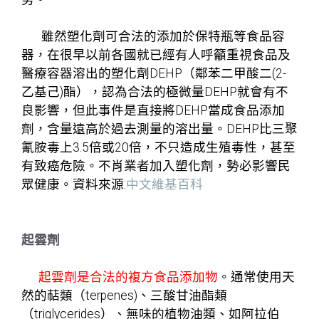
雖然塑化劑可合法的添加於保特瓶等食品容
器，在很早以前各國就已經有人呼籲重視食品及
醫療容器溶出的塑化劑DEHP（鄰苯二甲酸二(2-
乙基己)酯），認為合法的極微量DEHP就會有不
良影響，但此事件是直接將DEHP當成食品添加
劑，含量遠高於過去測量的溶出量。DEHP比三聚
氰胺毒上3.5倍或20倍，不只造成生殖毒性，甚至
有致癌危險。不肖業者加入塑化劑，勢必影響民
眾健康。
資料來源:
中文維基百科
起雲劑
起雲劑是合法的複方食品添加物
。通常使用天
然的萜類（terpenes)、三酸甘油酯類
（triglycerides）、無味的植物油類、如阿拉伯