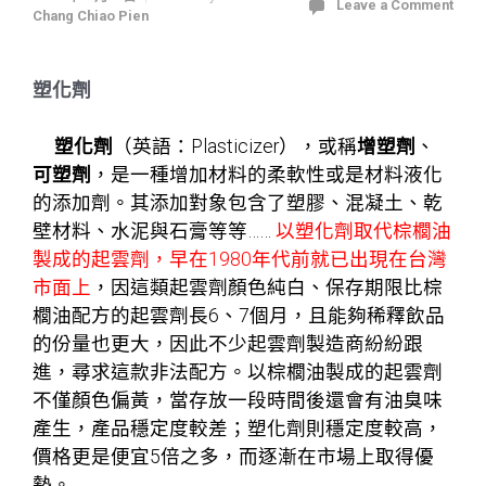
Leave a Comment
Chang Chiao Pien
塑化劑
塑化劑
（英語：Plasticizer），或稱
增塑劑
、
可塑劑
，是一種增加材料的柔軟性或是材料液化
的添加劑。其添加對象包含了塑膠、混凝土、乾
壁材料、水泥與石
膏
等等……
以塑化劑取代棕櫚油
製成的起雲劑
，早在1980年代前就已出現在台灣
市面上
，因這類起雲劑顏色純白、保存期限比棕
櫚油配方的起雲劑長6、7個月，且能夠稀釋飲品
的份量也更大，因此不少起雲劑製造商紛紛跟
進，尋求這款非法配方。以棕櫚油製成的起雲劑
不僅顏色偏黃，當存放一段時間後還會有油臭味
產生，產品穩定度較差；塑化劑則穩定度較高，
價格更是便宜5倍之多，而逐漸在市場上取得優
勢。