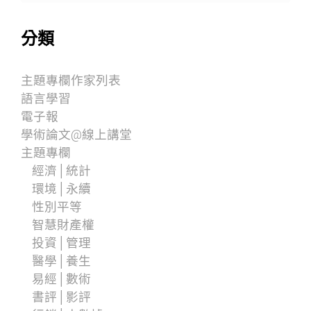
分類
主題專欄作家列表
語言學習
電子報
學術論文@線上講堂
主題專欄
經濟│統計
環境│永續
性別平等
智慧財產權
投資│管理
醫學│養生
易經│數術
書評│影評