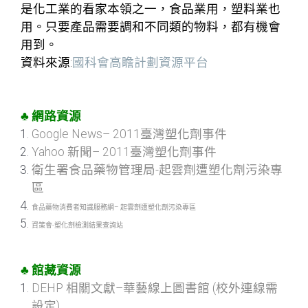
是化工業的看家本領之一，食品業用，塑料業也
用。只要產品需要調和不同類的物料，都有機會
用到。
資料來源:
國科會高瞻計劃資源平台
♣ 網路資源
Google News– 2011臺灣塑化劑事件
Yahoo 新聞– 2011臺灣塑化劑事件
衛生署食品藥物管理局-起雲劑遭塑化劑污染專
區
食品藥物消費者知識服務網– 起雲劑遭塑化劑污染專區
資策會-塑化劑檢測結果查詢站
♣
館藏資源
DEHP 相關文獻–華藝線上圖書館
(校外連線需
設定
)