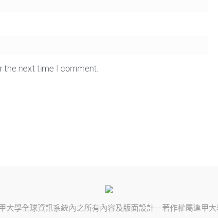
or the next time I comment.
甲大學
全球資訊系統內之所有內容及版面設計－著作權屬
逢甲大