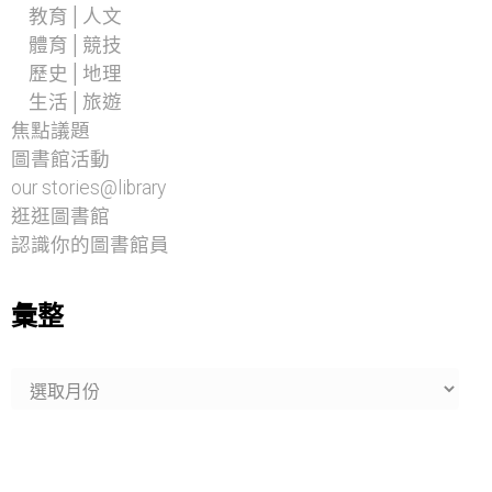
教育│人文
體育│競技
歷史│地理
生活│旅遊
焦點議題
圖書館活動
our stories@library
逛逛圖書館
認識你的圖書館員
彙整
彙
整