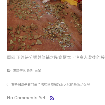
圖四:正等待分類與修補之陶瓷標本，注意人背後的袋
主題專欄
,
藝術│音樂
看熱鬧還是看門道？略談博物館超級大展的藝術品保險
No Comments Yet