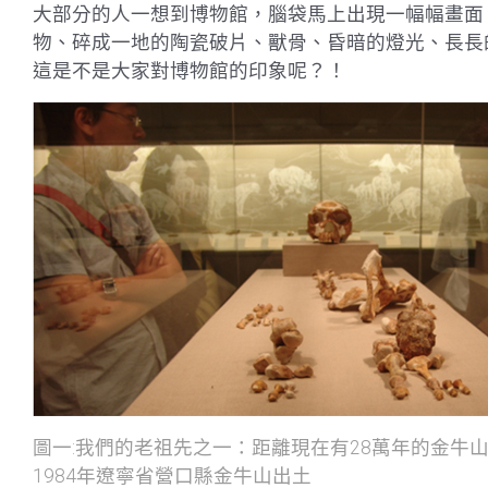
大部分的人一想到博物館，腦袋馬上出現一幅幅畫面
物、碎成一地的陶瓷破片、獸骨、昏暗的燈光、長長
這是不是大家對博物館的印象呢？！
圖一:我們的老祖先之一：距離現在有28萬年的金牛山
1984年遼寧省營口縣金牛山出土