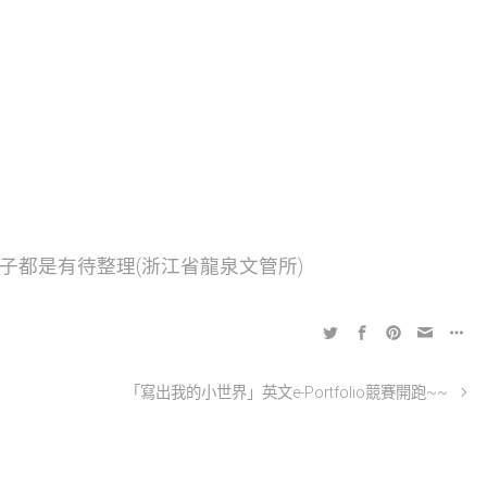
子都是有待整理(浙江省龍泉文管所)
「寫出我的小世界」英文e-Portfolio競賽開跑~~