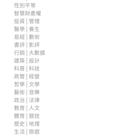
性別平等
智慧財產權
投資│管理
醫學│養生
易經│數術
書評│影評
行銷│大數據
建築│設計
科普│科技
商管│經營
哲學│文學
藝術│音樂
政治│法律
教育│人文
體育│競技
歷史│地理
生活│旅遊