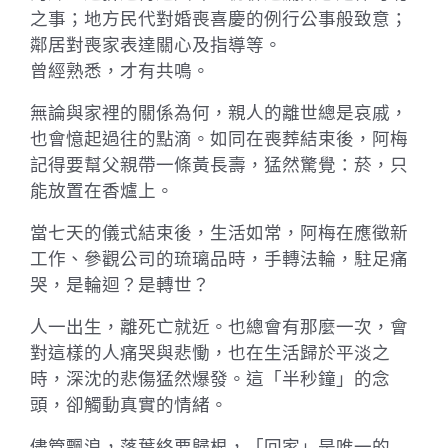
之事；地方民代對婚喪喜慶的例行公事般致意；
鄰居對喪家表達關心及指導等。
曾經熟悉，才有共鳴。
無論與家裡的關係為何，親人的離世總是哀戚，
也會憶起過往的點滴。如同在喪葬結束後，阿梅
記得要幫父親帶一條黃長壽，猛然驚覺：菸，只
能放置在香爐上。
當七天的儀式結束後，生活如常，阿梅在應徵新
工作、參觀公司的琉璃品時，手轉法輪，駐足痛
哭，是輪迴？是轉世？
人一出生，離死亡就近。也總會有那麼一次，會
對這樣的人痛哭與悲慟，也在生活歸於平淡之
時，深沈的悲傷猛然爆發。這「半秒鐘」的念
頭，卻觸動真實的情緒。
儘管飄浪，落葉終要歸根，「回家」是唯一的