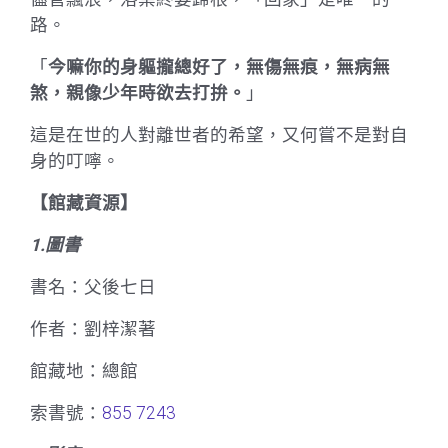
路。
「
今嘛你的身軀攏總好了，無傷無痕，無病無
煞，親像少年時欲去打拚。
」
這是在世的人對離世者的希望，又何嘗不是對自
身的叮嚀。
【館藏資源】
1.圖書
書名：父後七日
作者：劉梓潔著
館藏地：總館
索書號：
855 7243