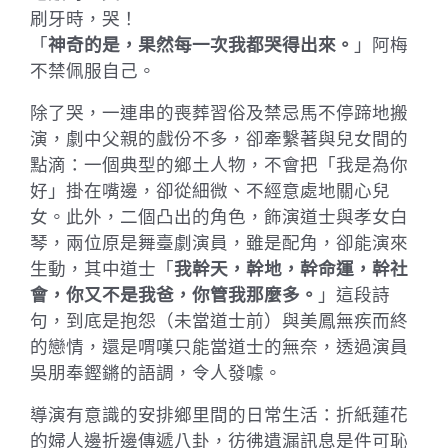
刷牙時，哭！
「
神奇的是，果然每一次我都哭得出來。
」阿梅
不禁佩服自己。
除了哭，一連串的喪葬習俗及禁忌馬不停蹄地搬
演，劇中父親的戲份不多，卻牽繫著與兒女間的
點滴：一個典型的鄉土人物，不會把「我是為你
好」掛在嘴邊，卻從細微、不經意處地關心兒
女。此外，二個凸出的角色，飾演道士與孝女白
琴，兩位原是舞臺劇演員，雖是配角，卻能演來
生動，其中道士「
我幹天，幹地，幹命運，幹社
會，你又不是我爸，你管我那麼多。
」這段詩
句，到底是抱怨（未當道士前）與美鳳無疾而終
的戀情，還是喟嘆只能當道士的無奈，透過演員
吳朋奉鏗鏘的語調，令人發噱。
導演有意識的安排鄉里間的日常生活：折紙蓮花
的婦人邊折邊傳遞八卦，彷彿遺漏訊息是件可恥