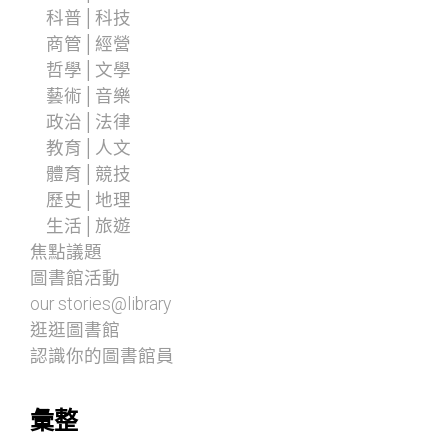
科普│科技
商管│經營
哲學│文學
藝術│音樂
政治│法律
教育│人文
體育│競技
歷史│地理
生活│旅遊
焦點議題
圖書館活動
our stories@library
逛逛圖書館
認識你的圖書館員
彙整