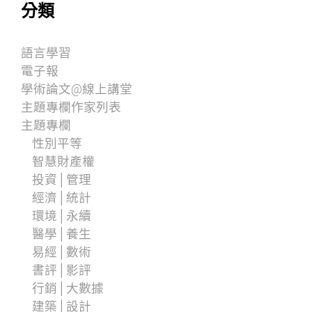
分類
語言學習
電子報
學術論文@線上講堂
主題專欄作家列表
主題專欄
性別平等
智慧財產權
投資│管理
經濟│統計
環境│永續
醫學│養生
易經│數術
書評│影評
行銷│大數據
建築│設計