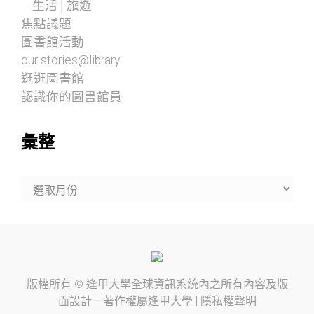
生活│旅遊
焦點議題
圖書館活動
our stories@library
逛逛圖書館
認識你的圖書館員
彙整
彙
整
版權所有 ©
逢甲大學
全球資訊系統內之所有內容及版
面設計－著作權屬
逢甲大學
|
隱私權聲明