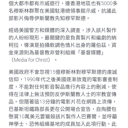
個大都市都有示威遊行，連香港地區也有5000多
名穆斯林群聚在美國駐港總領事館示威，抗議此
部影片侮辱伊斯蘭教先知穆罕默德。
經過美國警方和媒體的深入調查，涉入該片製作
的人紛紛現形，最關鍵的是負責製片和編劇的納
柯拉，導演是拍攝軟調色情片出身的羅伯茲，資
金來源則為基督教非營利組織「基督媒體」
（Media for Christ）。
美國政府不會忽視15億穆斯林對穆罕默德的虔誠
信仰，1990年代之後美國逐漸放寬的電影審查制
度，不能對任何影音製品進行內容上的刪減，使
得在法律上無法預防反伊斯蘭教人士的宗教宣傳
品。但隨著這13分鐘的電影片花在網路上流傳，
巴基斯坦鐵路部長更在公開場合宣告，自掏腰包
懸賞10萬美元要獵殺該片製作人巴賽爾，並呼籲
神學士、恐怖組織基地的成員加入此項行動。此