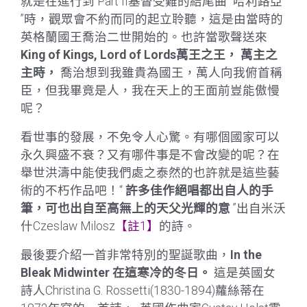
就是在進行到 Part II基督受難的結尾曲 ”哈利路亞
”時，觀眾會不約而同的起立聆聽，這是由當時的
英格蘭國王喬治二世開始的。也許當歌聲送來
King of Kings, Lord of Lords
萬王之王，
萬主之
主時，
喬治想到我雖貴為國王，萬人向我俯首稱
臣，但我畢竟是人，我在天上的王面前豈能傲慢
呢？
看世事的發展，不免令人心驚。有哪個國家可以
永久興盛不衰？又有哪件事是不會改變的呢？在
舉世洪濤中能使我們處之泰然的也許就是這些藝
術的不朽作品吧！“
許多佳作絕唱都出自人的手
筆，可也出自至高無上的天父光輝的意
”出自米沃
什Czeslaw Milosz
【註1】
的詩。
最後要介紹一首非常特別的聖誕歌曲，
In the
Bleak Midwinter
在這寒冷的冬日。
這是英國女
詩人Christina G. Rossetti(1830-1894)蘿絲蒂在