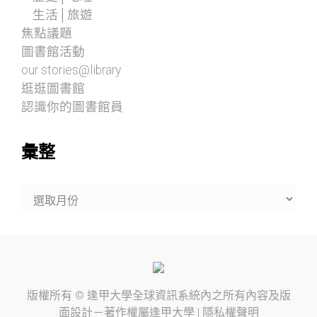
生活│旅遊
焦點議題
圖書館活動
our stories@library
逛逛圖書館
認識你的圖書館員
彙整
彙
整
版權所有 ©
逢甲大學
全球資訊系統內之所有內容及版
面設計－著作權屬
逢甲大學
|
隱私權聲明