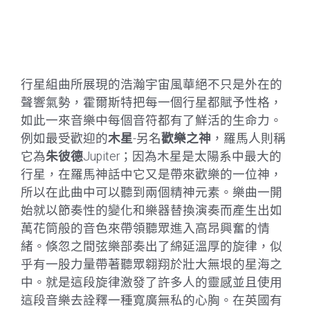
行星組曲所展現的浩瀚宇宙風華絕不只是外在的
聲響氣勢，霍爾斯特把每一個行星都賦予性格，
如此一來音樂中每個音符都有了鮮活的生命力。
例如最受歡迎的
木星
-另名
歡樂之神
，羅馬人則稱
它為
朱彼德
Jupiter；因為木星是太陽系中最大的
行星，在羅馬神話中它又是帶來歡樂的一位神，
所以在此曲中可以聽到兩個精神元素。樂曲一開
始就以節奏性的變化和樂器替換演奏而產生出如
萬花筒般的音色來帶領聽眾進入高昂興奮的情
緒。倏忽之間弦樂部奏出了綿延溫厚的旋律，似
乎有一股力量帶著聽眾翱翔於壯大無垠的星海之
中。就是這段旋律激發了許多人的靈感並且使用
這段音樂去詮釋一種寬廣無私的心胸。在英國有