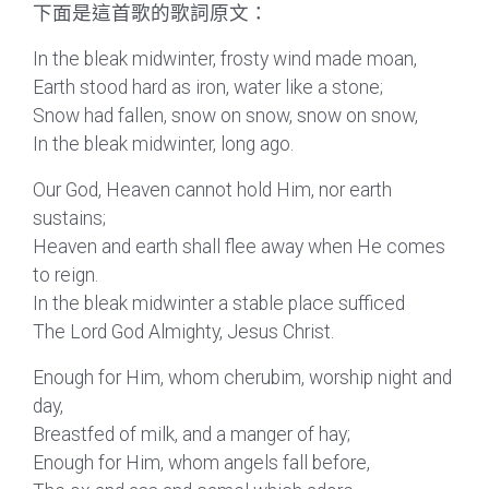
下面是這首歌的歌詞原文：
In the bleak midwinter, frosty wind made moan,
Earth stood hard as iron, water like a stone;
Snow had fallen, snow on snow, snow on snow,
In the bleak midwinter, long ago.
Our God, Heaven cannot hold Him, nor earth
sustains;
Heaven and earth shall flee away when He comes
to reign.
In the bleak midwinter a stable place sufficed
The Lord God Almighty, Jesus Christ.
Enough for Him, whom cherubim, worship night and
day,
Breastfed of milk, and a manger of hay;
Enough for Him, whom angels fall before,