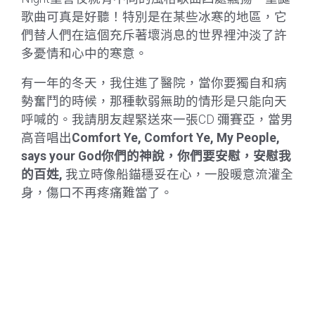
歌曲可真是好聽！特別是在某些冰寒的地區，它
們替人們在這個充斥著壞消息的世界裡沖淡了許
多憂情和心中的寒意。
有一年的冬天，我住進了醫院，當你要獨自和病
勢奮鬥的時候，那種軟弱無助的情形是只能向天
呼喊的。我請朋友趕緊送來一張CD 彌賽亞，當男
高音唱出
Comfort Ye, Comfort Ye, My People,
says your God
你們的神說，你們要安慰，安慰我
的百姓,
我立時像船錨穩妥在心，一股暖意流灌全
身，傷口不再疼痛難當了。