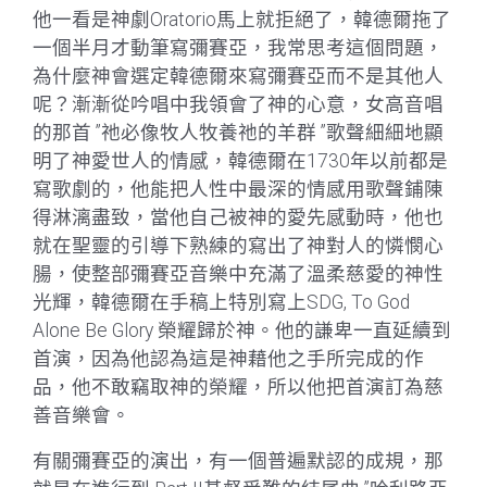
他一看是神劇Oratorio馬上就拒絕了，韓德爾拖了
一個半月才動筆寫彌賽亞，我常思考這個問題，
為什麼神會選定韓德爾來寫彌賽亞而不是其他人
呢？漸漸從吟唱中我領會了神的心意，女高音唱
的那首 ”祂必像牧人牧養祂的羊群 ”歌聲細細地顯
明了神愛世人的情感，韓德爾在1730年以前都是
寫歌劇的，他能把人性中最深的情感用歌聲鋪陳
得淋漓盡致，當他自己被神的愛先感動時，他也
就在聖靈的引導下熟練的寫出了神對人的憐憫心
腸，使整部彌賽亞音樂中充滿了溫柔慈愛的神性
光輝，韓德爾在手稿上特別寫上SDG, To God
Alone Be Glory 榮耀歸於神。他的謙卑一直延續到
首演，因為他認為這是神藉他之手所完成的作
品，他不敢竊取神的榮耀，所以他把首演訂為慈
善音樂會。
有關彌賽亞的演出，有一個普遍默認的成規，那