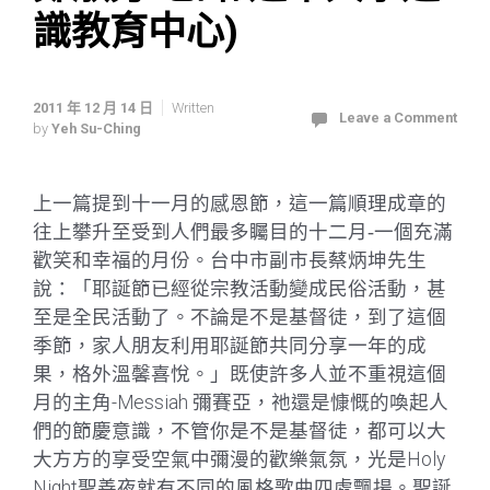
識教育中心)
2011 年 12 月 14 日
Written
Leave a Comment
by
Yeh Su-Ching
上一篇提到十一月的感恩節，這一篇順理成章的
往上攀升至受到人們最多矚目的十二月‑一個充滿
歡笑和幸福的月份。台中市副市長蔡炳坤先生
說：「耶誕節已經從宗教活動變成民俗活動，甚
至是全民活動了。不論是不是基督徒，到了這個
季節，家人朋友利用耶誕節共同分享一年的成
果，格外溫馨喜悅。」既使許多人並不重視這個
月的主角-Messiah 彌賽亞，祂還是慷慨的喚起人
們的節慶意識，不管你是不是基督徒，都可以大
大方方的享受空氣中彌漫的歡樂氣氛，光是Holy
Night聖善夜就有不同的風格歌曲四處飄揚。聖誕