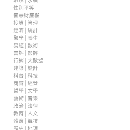
環境│永續
性別平等
智慧財產權
投資│管理
經濟│統計
醫學│養生
易經│數術
書評│影評
行銷│大數據
建築│設計
科普│科技
商管│經營
哲學│文學
藝術│音樂
政治│法律
教育│人文
體育│競技
歷史│地理