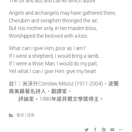
The ox and ass and camel which adore.
Angels and archangels may have gathered there,
Cherubim and seraphim thronged the air;
But His mother only, in her maiden bliss,
Worshipped the beloved with a kiss.
What can I give Him, poor as I am?
If I were a shepherd, I would bring a lamb;
If I were a Wise Man, I would do my part;
Yet what I can I give Him: give my heart.
註1：米沃什Czeslaw Milosz (1911-2004)，波蘭
裔美籍著名詩人、翻譯家、
評論家，1980年諾貝爾文學獎得主。
藝術│音樂