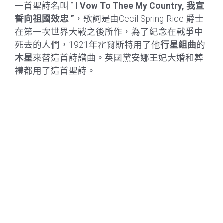
一首聖詩名叫 ”
I Vow To Thee My Country,
我宣
誓向祖國效忠 ”
，歌詞是由Cecil Spring-Rice 爵士
在第一次世界大戰之後所作，為了紀念在戰爭中
死去的人們，1921年霍爾斯特用了他
行星組曲
的
木星
來替這首詩譜曲。英國黛安娜王妃大婚和葬
禮都用了這首聖詩。