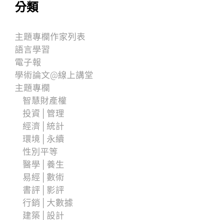
分類
主題專欄作家列表
語言學習
電子報
學術論文@線上講堂
主題專欄
智慧財產權
投資│管理
經濟│統計
環境│永續
性別平等
醫學│養生
易經│數術
書評│影評
行銷│大數據
建築│設計