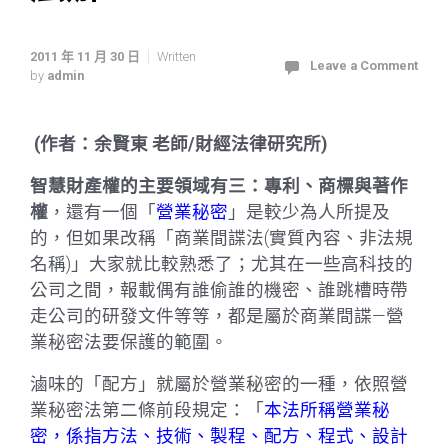
2011 年 11 月 30 日
Written
Leave a Comment
by
admin
(作者：余賢東 老師/財經法律研究所)
智慧財產權的主要領域有三：專利、商標與著作
權
，還有一個「
營業秘密
」是較少為人所提及
的，但如果改稱「商業間諜法(實質內容、非法規
名稱)」大家就比較熟悉了；尤其在一些高科技的
公司之間，報載偶有誰偷誰的機密、誰跳槽時帶
走公司的研發文件等等，都是屬於商業間諜—營
業秘密法要保護的範圍。
滷味的「配方」就屬於營業秘密的一種，依照營
業秘密法第二條前段規定：「
本法所稱營業秘
密，係指方法、技術、製程、配方、程式、設計