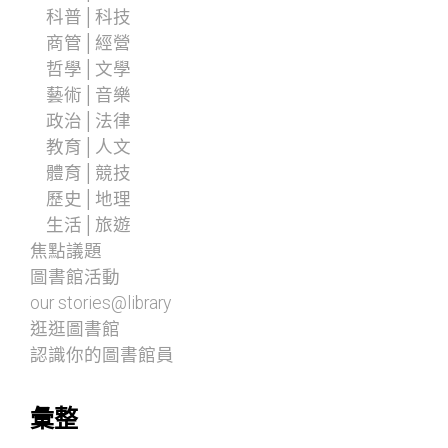
科普│科技
商管│經營
哲學│文學
藝術│音樂
政治│法律
教育│人文
體育│競技
歷史│地理
生活│旅遊
焦點議題
圖書館活動
our stories@library
逛逛圖書館
認識你的圖書館員
彙整