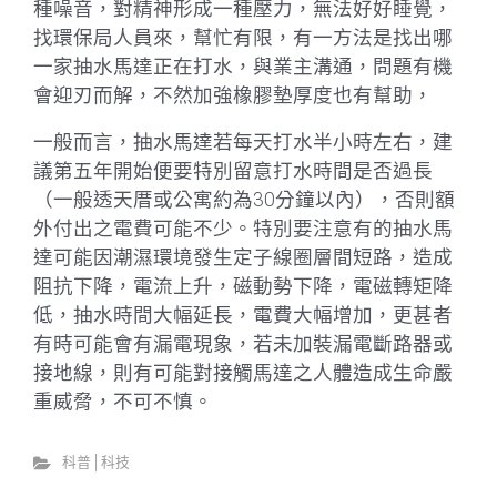
種噪音，對精神形成一種壓力，無法好好睡覺，
找環保局人員來，幫忙有限，有一方法是找出哪
一家抽水馬達正在打水，與業主溝通，問題有機
會迎刃而解，不然加強橡膠墊厚度也有幫助，
一般而言，抽水馬達若每天打水半小時左右，建
議第五年開始便要特別留意打水時間是否過長
（一般透天厝或公寓約為30分鐘以內），否則額
外付出之電費可能不少。特別要注意有的抽水馬
達可能因潮濕環境發生定子線圈層間短路，造成
阻抗下降，電流上升，磁動勢下降，電磁轉矩降
低，抽水時間大幅延長，電費大幅增加，更甚者
有時可能會有漏電現象，若未加裝漏電斷路器或
接地線，則有可能對接觸馬達之人體造成生命嚴
重威脅，不可不慎。
科普│科技