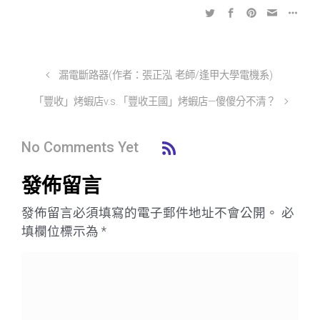
漏電斷路器(作者：張正泓 老師/逢甲大學電機系)
「豐收」烤蝦店v.s.「豐收王國」烤蝦店—傻傻分不清？
No Comments Yet
發佈留言
發佈留言必須填寫的電子郵件地址不會公開。
必
填欄位標示為
*