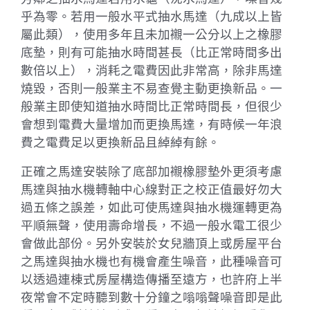
乎為零。若用一般水平式抽水馬達（九成以上皆
屬此類），使用多年且未加襯一公分以上之橡膠
底墊，則有可能抽水時間甚長（比正常時間多出
數倍以上），消耗之電費因此非常高，除非馬達
燒毀，否則一般業主不易查覺主動更換新品。一
般業主即使知道抽水時間比正常時間長，但很少
會想到電費大量增加而更換馬達，有時候一年浪
費之電費足以更換新品且綽綽有餘。
正確之馬達安裝除了底部加襯橡膠墊外更須考慮
馬達與抽水機轉軸中心線對正之校正值最好勿大
過五條之誤差，如此可使馬達與抽水機運轉更為
平順無聲，使用壽命增長，不過一般水電工很少
會做此部份。另外安裝於女兒牆頂上或房屋平台
之馬達與抽水機也有機會產生噪音，此種噪音可
以透過連棟式房屋構造傳播至遠方，也許府上半
夜常會不定時聽到數十分鐘之嗡嗡聲噪音即是此