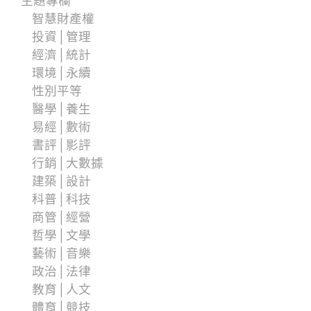
主題專欄
智慧財產權
投資│管理
經濟│統計
環境│永續
性別平等
醫學│養生
易經│數術
書評│影評
行銷│大數據
建築│設計
科普│科技
商管│經營
哲學│文學
藝術│音樂
政治│法律
教育│人文
體育│競技