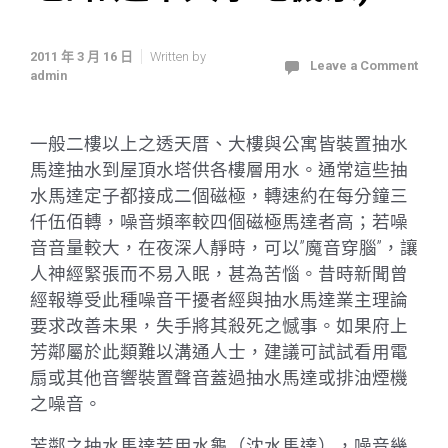
2011 年 3 月 16 日
Written by
Leave a Comment
admin
一般二樓以上之透天厝、大樓與公寓皆裝置抽水
馬達抽水到屋頂水塔供各樓層用水。通常這些抽
水馬達定子都接成二個磁極，轉速約在每分鐘三
仟伍佰轉，噪音頻率較四個磁極馬達者高；若噪
音音量較大，在夜深人靜時，可以”魔音穿腦”，讓
人神經緊張而不易入眠，甚為苦惱。
昔時新聞曾
經報導受此種噪音干擾者經與抽水馬達業主理論
要求改善未果，失手將其殺死之憾事。如果府上
芳鄰屬於此類難以溝通人士，建議可試試看用電
扇或其他音響裝置聲音蓋過抽水馬達或排油煙機
之噪音。
芳鄰之抽水馬達若用水龜（沈水馬達），噪音幾