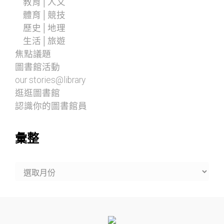
教育│人文
體育│競技
歷史│地理
生活│旅遊
焦點議題
圖書館活動
our stories@library
逛逛圖書館
認識你的圖書館員
彙整
彙
整