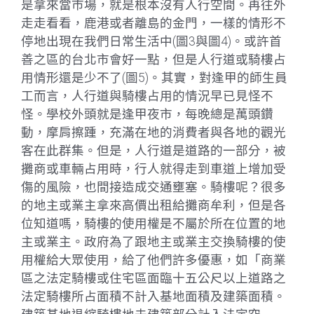
是拿來當市場，就是根本沒有人行空間。再往外
走走看看，鹿港或者離島的金門，一樣的情形不
停地出現在我們日常生活中(圖3與圖4)。或許首
善之區的台北市會好一點，但是人行道或騎樓占
用情形還是少不了(圖5)。其實，對逢甲的師生員
工而言，人行道與騎樓占用的情況早已見怪不
怪。學校外頭就是逢甲夜市，每晚總是萬頭鑽
動，摩肩擦踵，充滿在地的消費者與各地的觀光
客在此群集。但是，人行道是道路的一部分，被
攤商或車輛占用時，行人就得走到車道上增加受
傷的風險，也間接造成交通壅塞。騎樓呢？很多
的地主或業主拿來高價出租給攤商牟利，但是各
位知道嗎，騎樓的使用權是不屬於所在位置的地
主或業主。政府為了跟地主或業主交換騎樓的使
用權給大眾使用，給了他們許多優惠，如「商業
區之法定騎樓或住宅區面臨十五公尺以上道路之
法定騎樓所占面積不計入基地面積及建築面積。