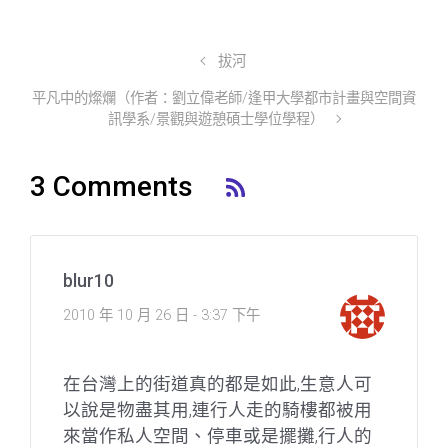
拔河
平凡中的燦爛（作者：劉立偉老師/逢甲大學都市計畫與空間資
訊學系/景觀與遊憩碩士學位學程）
3 Comments
blur10
2010 年 10 月 26 日 - 3:37 下午
在台灣上的街道真的都是如此,生意人可
以說是物盡其用,連行人走的騎樓都被用
來當作私人空間、停車或是擺攤,行人的