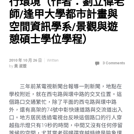
行環境（作者：劉立偉老
師/逢甲大學都市計畫與
空間資訊學系/景觀與遊
憩碩士學位學程）
2010 年 10 月 26 日
Written
3 Comments
by
黃 淑媛
三年前某電視新聞台報導一則新聞，地點在
學校附近，就在西屯路與環中路的交叉位置。這
個路口交通繁忙，除了平面的西屯路與環中路
外，還有高架的74號中彰快速道路與交流道出入
口。地方居民透過電視台反映這個路口的行人穿
越指示燈只有19秒的時間
，中間又沒有任何停留
等候的空間，尤其當老弱婦孺穿越時總是險象環