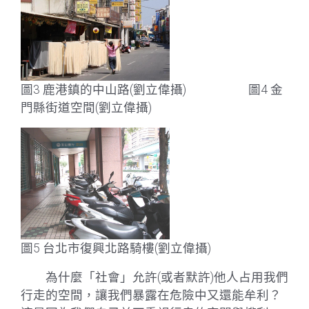
圖3 鹿港鎮的中山路(劉立偉攝) 圖4 金
門縣街道空間(劉立偉攝)
圖5 台北市復興北路騎樓(劉立偉攝)
為什麼「社會」允許(或者默許)他人占用我們
行走的空間，讓我們暴露在危險中又還能牟利？