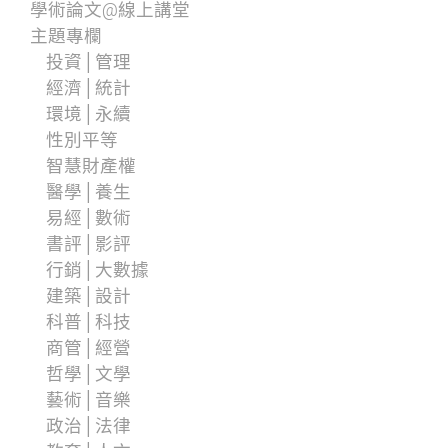
學術論文@線上講堂
主題專欄
投資│管理
經濟│統計
環境│永續
性別平等
智慧財產權
醫學│養生
易經│數術
書評│影評
行銷│大數據
建築│設計
科普│科技
商管│經營
哲學│文學
藝術│音樂
政治│法律