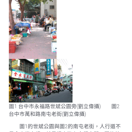
圖1 台中市永福路世斌公園旁(劉立偉攝) 圖2
台中市萬和路南屯老街(劉立偉攝)
圖1的世斌公園與圖2的南屯老街，人行道不