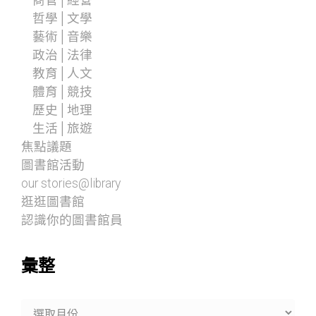
商管│經營
哲學│文學
藝術│音樂
政治│法律
教育│人文
體育│競技
歷史│地理
生活│旅遊
焦點議題
圖書館活動
our stories@library
逛逛圖書館
認識你的圖書館員
彙整
彙