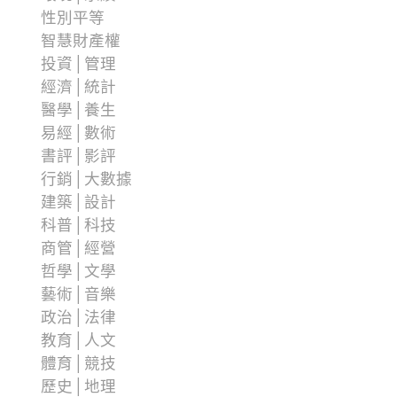
性別平等
智慧財產權
投資│管理
經濟│統計
醫學│養生
易經│數術
書評│影評
行銷│大數據
建築│設計
科普│科技
商管│經營
哲學│文學
藝術│音樂
政治│法律
教育│人文
體育│競技
歷史│地理