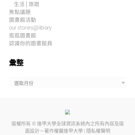
生活│旅遊
焦點議題
圖書館活動
our stories@library
逛逛圖書館
認識你的圖書館員
彙整
彙
整
版權所有 ©
逢甲大學
全球資訊系統內之所有內容及版
面設計－著作權屬
逢甲大學
|
隱私權聲明