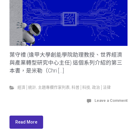
葉守禮 (逢甲大學創能學院助理教授、世界經濟
與產業轉型研究中心主任) 這個系列介紹的第三
本書，是米勒（Chri […]
經濟│統計
,
主題專欄作家列表
,
科普│科技
,
政治│法律
Leave a Comment
Read More