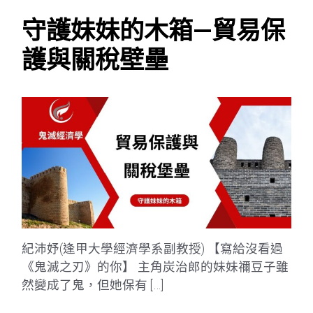
守護妹妹的木箱—貿易保
護與關稅壁壘
紀沛妤(逢甲大學經濟學系副教授) 【寫給沒看過
《鬼滅之刃》的你】 主角炭治郎的妹妹禰豆子雖
然變成了鬼，但她保有 […]