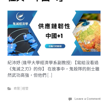
紀沛妤 (逢甲大學經濟學系副教授) 【寫給沒看過
《鬼滅之刃》的你】 在故事中，鬼殺隊的劍士雖
然武功高強，但他們 […]
商管│經營
Leave a Comment