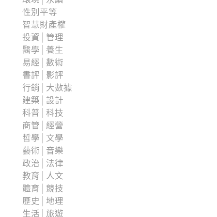
性別平等
智慧財產權
投資│管理
醫學│養生
易經│數術
書評│影評
行銷│大數據
建築│設計
科普│科技
商管│經營
哲學│文學
藝術│音樂
政治│法律
教育│人文
體育│競技
歷史│地理
生活│旅遊