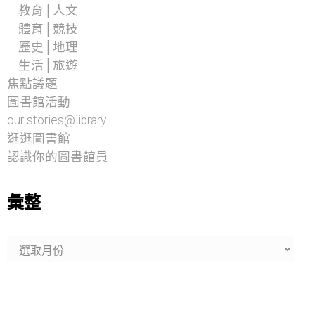
教育│人文
體育│競技
歷史│地理
生活│旅遊
焦點議題
圖書館活動
our stories@library
逛逛圖書館
認識你的圖書館員
彙整
彙
整