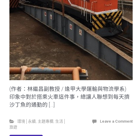
(作者：林繼昌副教授 / 逢甲大學運輸與物流學系)
印象中對於搭乘火車這件事，總讓人聯想到每天擠
沙丁魚的通勤的 […]
環境│永續
,
主題專欄
,
生活│
Leave a Comment
旅遊