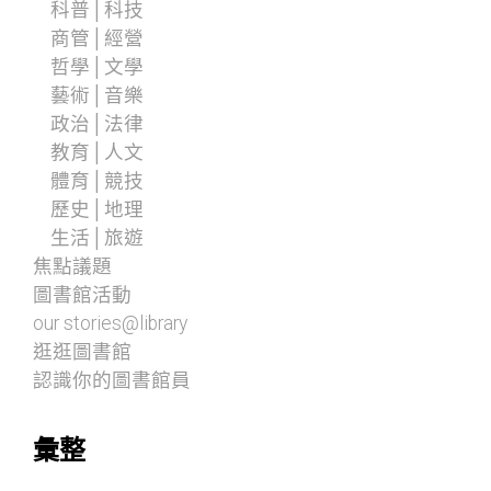
科普│科技
商管│經營
哲學│文學
藝術│音樂
政治│法律
教育│人文
體育│競技
歷史│地理
生活│旅遊
焦點議題
圖書館活動
our stories@library
逛逛圖書館
認識你的圖書館員
彙整