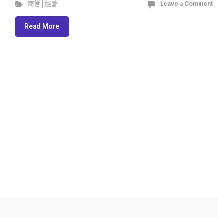
商管│經營
Leave a Comment
Read More