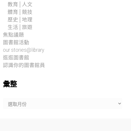
教育│人文
體育│競技
歷史│地理
生活│旅遊
焦點議題
圖書館活動
our stories@library
逛逛圖書館
認識你的圖書館員
彙整
彙
整