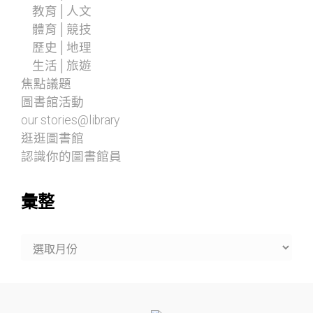
教育│人文
體育│競技
歷史│地理
生活│旅遊
焦點議題
圖書館活動
our stories@library
逛逛圖書館
認識你的圖書館員
彙整
彙
整