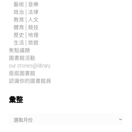
藝術│音樂
政治│法律
教育│人文
體育│競技
歷史│地理
生活│旅遊
焦點議題
圖書館活動
our stories@library
逛逛圖書館
認識你的圖書館員
彙整
彙
整