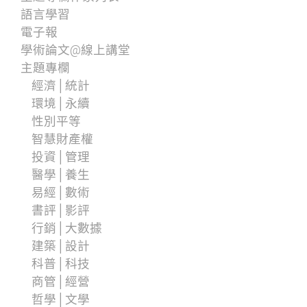
語言學習
電子報
學術論文@線上講堂
主題專欄
經濟│統計
環境│永續
性別平等
智慧財產權
投資│管理
醫學│養生
易經│數術
書評│影評
行銷│大數據
建築│設計
科普│科技
商管│經營
哲學│文學