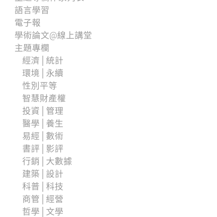
語言學習
電子報
學術論文@線上講堂
主題專欄
經濟│統計
環境│永續
性別平等
智慧財產權
投資│管理
醫學│養生
易經│數術
書評│影評
行銷│大數據
建築│設計
科普│科技
商管│經營
哲學│文學