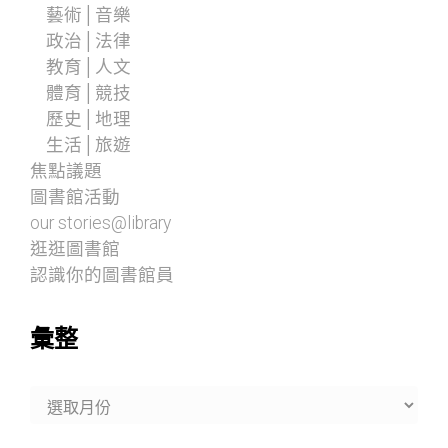
藝術│音樂
政治│法律
教育│人文
體育│競技
歷史│地理
生活│旅遊
焦點議題
圖書館活動
our stories@library
逛逛圖書館
認識你的圖書館員
彙整
彙
整