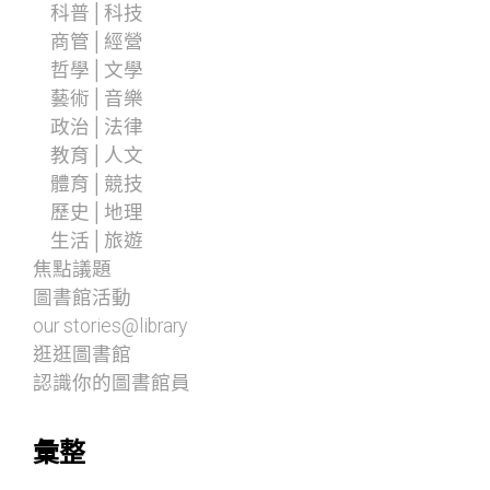
科普│科技
商管│經營
哲學│文學
藝術│音樂
政治│法律
教育│人文
體育│競技
歷史│地理
生活│旅遊
焦點議題
圖書館活動
our stories@library
逛逛圖書館
認識你的圖書館員
彙整