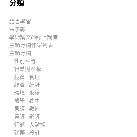
分類
語言學習
電子報
學術論文@線上講堂
主題專欄作家列表
主題專欄
性別平等
智慧財產權
投資│管理
經濟│統計
環境│永續
醫學│養生
易經│數術
書評│影評
行銷│大數據
建築│設計