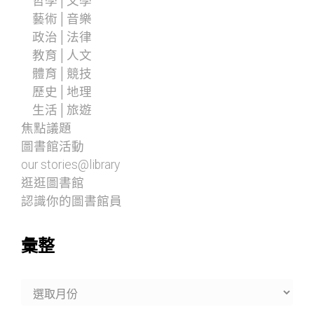
哲學│文學
藝術│音樂
政治│法律
教育│人文
體育│競技
歷史│地理
生活│旅遊
焦點議題
圖書館活動
our stories@library
逛逛圖書館
認識你的圖書館員
彙整
彙
整