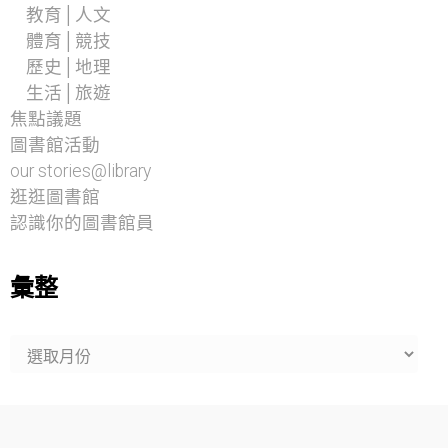
教育│人文
體育│競技
歷史│地理
生活│旅遊
焦點議題
圖書館活動
our stories@library
逛逛圖書館
認識你的圖書館員
彙整
彙
整