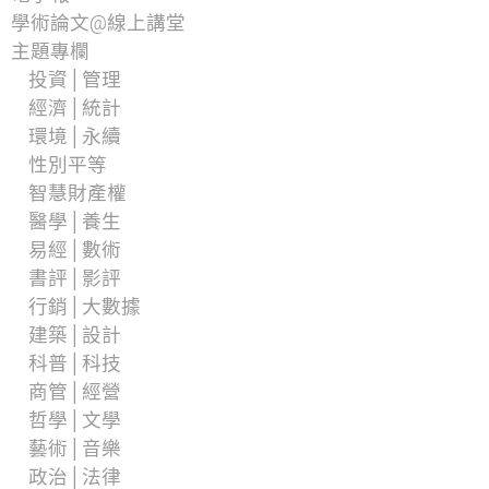
學術論文@線上講堂
主題專欄
投資│管理
經濟│統計
環境│永續
性別平等
智慧財產權
醫學│養生
易經│數術
書評│影評
行銷│大數據
建築│設計
科普│科技
商管│經營
哲學│文學
藝術│音樂
政治│法律