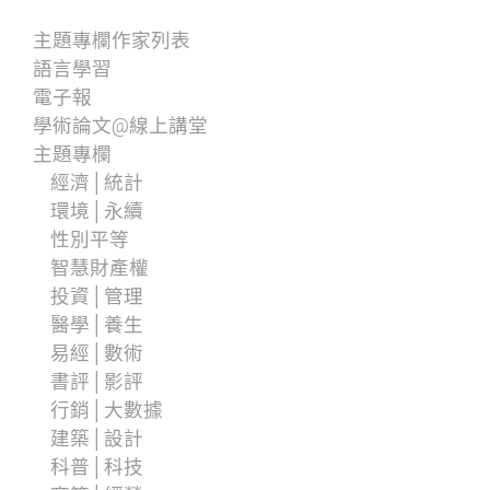
主題專欄作家列表
語言學習
電子報
學術論文@線上講堂
主題專欄
經濟│統計
環境│永續
性別平等
智慧財產權
投資│管理
醫學│養生
易經│數術
書評│影評
行銷│大數據
建築│設計
科普│科技