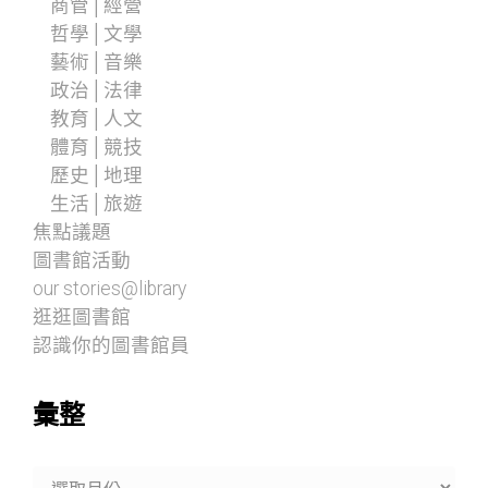
商管│經營
哲學│文學
藝術│音樂
政治│法律
教育│人文
體育│競技
歷史│地理
生活│旅遊
焦點議題
圖書館活動
our stories@library
逛逛圖書館
認識你的圖書館員
彙整
彙