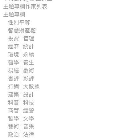
主題專欄作家列表
主題專欄
性別平等
智慧財產權
投資│管理
經濟│統計
環境│永續
醫學│養生
易經│數術
書評│影評
行銷│大數據
建築│設計
科普│科技
商管│經營
哲學│文學
藝術│音樂
政治│法律