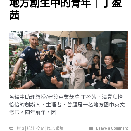
地方創生中的青年｜丁盈
茜
呂耀中助理教授/建築專業學院 丁盈茜，海豐島恰
恰恰的創辦人、主理者，曾經是一名地方國中英文
老師。四年前年，因「 […]
經濟│統計
,
投資│管理
,
環境
Leave a Comment