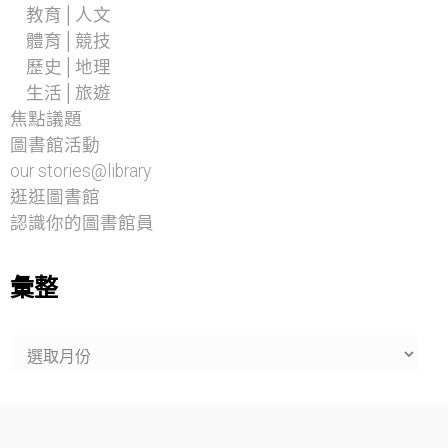
教育│人文
體育│競技
歷史│地理
生活│旅遊
焦點議題
圖書館活動
our stories@library
逛逛圖書館
認識你的圖書館員
彙整
彙
整