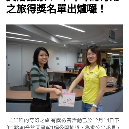
之旅得獎名單出爐囉！
羊咩咩的奇幻之旅 有獎徵答活動已於12月14日下
午1點40分於圖書館1樓公開抽獎，為求公平起見，