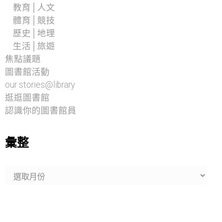
教育│人文
體育│競技
歷史│地理
生活│旅遊
焦點議題
圖書館活動
our stories@library
逛逛圖書館
認識你的圖書館員
彙整
彙
整