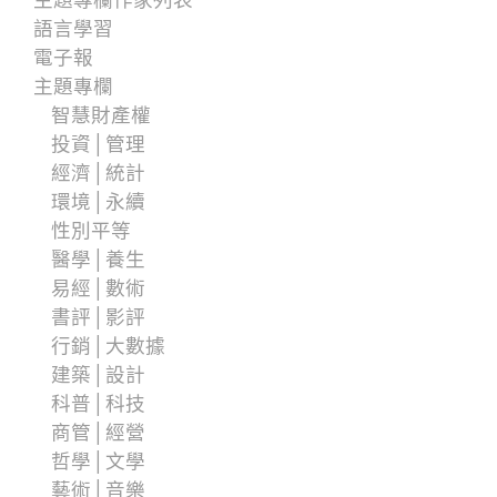
語言學習
電子報
主題專欄
智慧財產權
投資│管理
經濟│統計
環境│永續
性別平等
醫學│養生
易經│數術
書評│影評
行銷│大數據
建築│設計
科普│科技
商管│經營
哲學│文學
藝術│音樂