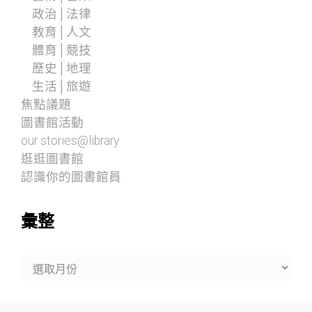
政治│法律
教育│人文
體育│競技
歷史│地理
生活│旅遊
焦點議題
圖書館活動
our stories@library
逛逛圖書館
認識你的圖書館員
彙整
彙
整